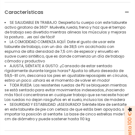
Características
SE SALUDABLE EN TRABAJO: Despierta tu cuerpo con este taburete
activo giratorio de 360º. Muévete, rueda, frena y haz que el tiempo
de trabajo sea divertido mientras alineas los músculos y mejoras
la postura... ¡es así de fácil!
LA COMODIDAD COMIENZA AQUÍ: Date el gusto de usar este
taburete de trabajo, con un dia. de 38,5 cm acolchado con
espuma de alta densidad de 7,5 cm de espesor y envuelto en
suave cuero sintético, que es donde comienza un día de trabajo
cómodo y productivo
AJUSTA, SIÉNTATE A GUSTO: ¿Cansado de estar sentado
rígidamente durante largas horas? Ajusta la altura deseada de
59,5-81 cm, descansa los pies en ajustable reposapiés en círculos,
estira un poco: ¡ahora es el momento de volver en modo!
TODA RUEDA: Las resistentes ruedas de PU se bloquean mientras
se está sentado para evitar movimientos indeseados, ¡haciendo
más fácil concentrarse en cualquier trabajo que se necesite hacer!
Las ruedas no dejan rasguños en el suelo, incluso los de madera
SEGURIDAD Y ESTABILIDAD: ¡ASEGURADO! Siéntete libre de sentarte
en este taburete de pie con certeza de que estás bien apoyado, sin
importar la posición al sentarte. La base de cinco estrellas mide 51,5
cm de diámetro y puede sostener hasta 110 kg