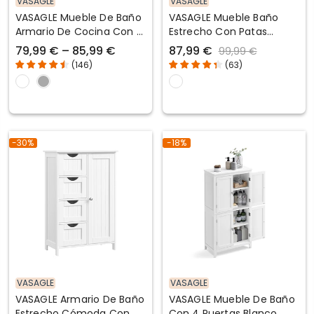
VASAGLE
VASAGLE
VASAGLE Mueble De Baño
VASAGLE Mueble Baño
Armario De Cocina Con 4
Estrecho Con Patas
Puertas Estantes
Blanco Nube
79,99 € – 85,99 €
87,99 €
99,99 €
Regulables
(
146
)
(
63
)
-30%
-18%
VASAGLE
VASAGLE
VASAGLE Armario De Baño
VASAGLE Mueble De Baño
Estrecho Cómoda Con
Con 4 Puertas Blanco