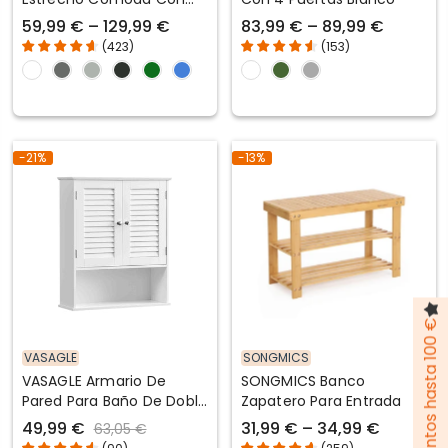
Cajones Estante
59,99 € – 129,99 €
83,99 € – 89,99 €
Ajustable
(
423
)
(
153
)
-21%
-13%
Pack de descuentos hasta 100 €
VASAGLE
SONGMICS
VASAGLE Armario De
SONGMICS Banco
Pared Para Baño De Doble
Zapatero Para Entrada
Puertas 20 X 60 X 70 Cm
49,99 €
31,99 € – 34,99 €
63,05 €