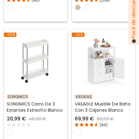
(
90
)
(
259
)
-55%
-22%
SONGMICS
VASAGLE
SONGMICS Carro De 3
VASAGLE Mueble De Baño
Estantes Estrecho Blanco
Con 3 Cajones Blanco
20,99 €
69,99 €
46,98 €
89,99 €
(
94
)