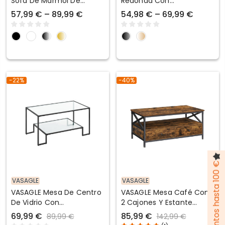
Sofá De Mármol De
Redonda Con
Imitación Redonda
Almacenamiento
57,99 € – 89,99 €
54,98 € – 69,99 €
Estante De Vidrio
-22%
-40%
Pack de descuentos hasta 100 €
VASAGLE
VASAGLE
VASAGLE Mesa De Centro
VASAGLE Mesa Café Con
De Vidrio Con
2 Cajones Y Estante
Almacenamiento
Abierto
69,99 €
85,99 €
89,99 €
142,99 €
Superficie De Vidrio