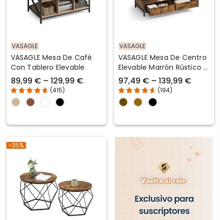
VASAGLE
VASAGLE
VASAGLE Mesa De Café
VASAGLE Mesa De Centro
Con Tablero Elevable
Elevable Marrón Rústico Y
Negro Tinta
89,99 € – 129,99 €
97,49 € – 139,99 €
(
415
)
(
194
)
-35%