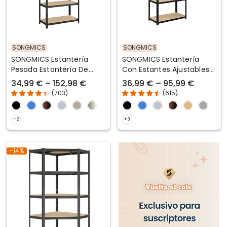
SONGMICS
SONGMICS
SONGMICS Estantería
SONGMICS Estantería
Pesada Estantería De
Con Estantes Ajustables
Acero Montaje Sin
Estilo Natural Para Cocina
34,99 € – 152,98 €
36,99 € – 95,99 €
Herramientas
Salón
(
703
)
(
615
)
-14%