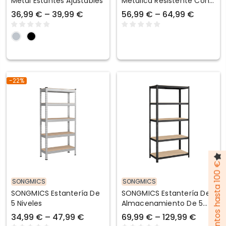
Metal Estantes Ajustables
Metálica Resistente Con
Estantes Ajustables
36,99 € – 39,99 €
56,99 € – 64,99 €
-22%
Pack de descuentos hasta 100 €
SONGMICS
SONGMICS
SONGMICS Estantería De
SONGMICS Estantería De
5 Niveles
Almacenamiento De 5
Niveles
34,99 € – 47,99 €
69,99 € – 129,99 €