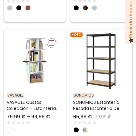
-34%
VASAGLE
SONGMICS
VASAGLE Custos
SONGMICS Estantería
Colección - Estantería
Pesada Estantería De
Giratoria Con
Acero Montaje Sin
79,99 € – 99,99 €
65,99 €
79,99 €
Compartimentos
Herramientas
Abiertos Práctica