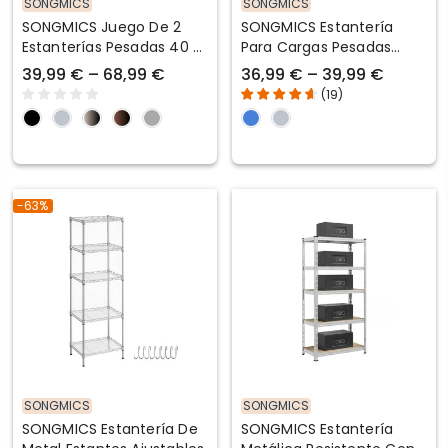
SONGMICS
SONGMICS
SONGMICS Juego De 2
SONGMICS Estantería
Estanterías Pesadas 40 X
Para Cargas Pesadas
80 X 160 Cm Negro
Estante Ajustable En
39,99 € – 68,99 €
36,99 € – 39,99 €
Altura Para Garaje
(
19
)
-63%
SONGMICS
SONGMICS
SONGMICS Estantería De
SONGMICS Estantería