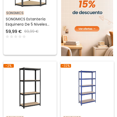
SONGMICS
SONGMICS Estantería
Esquinera De 5 Niveles
Plata Pálido Y Beige
59,99 €
69,99 €
Natural
-2%
-32%