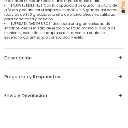
ordenador ofrece un apoyo fiable durante el uso diario
【AJUSTE MÚLTIPLE】Con la capacidad de ajustar la altura de 43
a 51 cm y balancear el respaldo entre 90 y 105 grados, así como la
rotación de 360 grados, esta silla de oficina ofrece versatilidad
para cada tarea y posición
【VERSATILIDAD DE USO】Ideal para una gran variedad de
entornos, desde la sala de estudio hasta la oficina o la sala de
reuniones, esta silla se adapta perfectamente a cualquier
escenario, garantizando comodidad y estilo
Descripción
Preguntas y Respuestas
Envío y Devolución