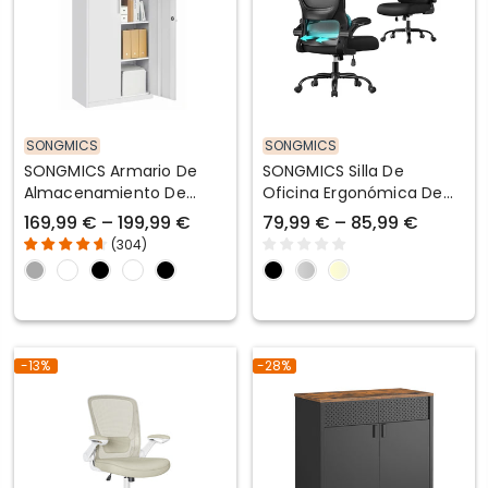
SONGMICS
SONGMICS
SONGMICS Armario De
SONGMICS Silla De
Almacenamiento De
Oficina Ergonómica De
Acero Gris
Malla Con Reposabrazos
169,99 € – 199,99 €
79,99 € – 85,99 €
Plegables
(
304
)
-13%
-28%