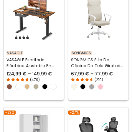
VASAGLE
SONGMICS
VASAGLE Escritorio
SONGMICS Silla De
Eléctrico Ajustable En
Oficina De Tela Giratoria
Altura
Y Tapizada
124,99 € – 149,99 €
67,99 € – 77,99 €
(
479
)
(
219
)
-23%
-27%