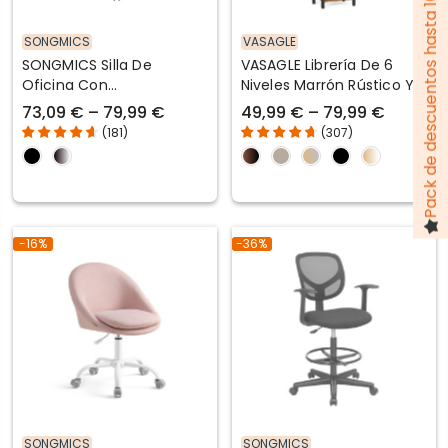
Pack de descuentos hasta 100 €
SONGMICS
VASAGLE
SONGMICS Silla De
VASAGLE Librería De 6
Oficina Con
Niveles Marrón Rústico Y
Reposabrazos Abatible
Negro
73,09 € – 79,99 €
49,99 € – 79,99 €
(
181
)
(
307
)
-16%
-36%
SONGMICS
SONGMICS