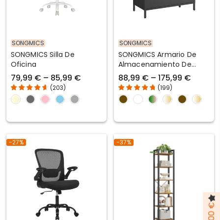
SONGMICS
SONGMICS
SONGMICS Silla De
SONGMICS Armario De
Oficina
Almacenamiento De
Metal
79,99 € – 85,99 €
88,99 € – 175,99 €
(
203
)
(
199
)
-27%
-37%