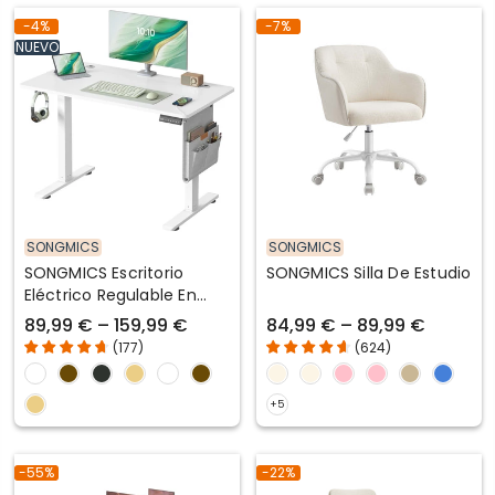
-4%
-7%
NUEVO
SONGMICS
SONGMICS
SONGMICS Escritorio
SONGMICS Silla De Estudio
Eléctrico Regulable En
Altura
89,99 € – 159,99 €
84,99 € – 89,99 €
(
177
)
(
624
)
-55%
-22%