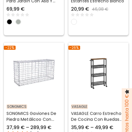
Para Jardín Con Asa Y
Estantes Estrecho Blanco
Ruedas Reforzadas
69,99 €
20,99 €
46,98 €
-22%
-26%
Pack de descuentos hasta 100 €
SONGMICS
VASAGLE
SONGMICS Gaviones De
VASAGLE Carro Estrecho
Piedra Metálicoo Con
De Cocina Con Ruedas
Malla Decoración De
Con Asa Para Espacio
37,99 € – 289,99 €
35,99 € – 49,99 €
Jardín
Reducido