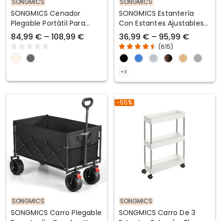
SONGMICS
SONGMICS
SONGMICS Cenador
SONGMICS Estantería
Plegable Portátil Para
Con Estantes Ajustables
Jardín Y Terraza
Estilo Natural Para Cocina
84,99 € – 108,99 €
36,99 € – 95,99 €
Salón
(
615
)
-55%
SONGMICS
SONGMICS
SONGMICS Carro Plegable
SONGMICS Carro De 3