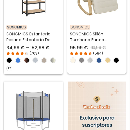
SONGMICS
SONGMICS
SONGMICS Estantería
SONGMICS Sillón
Pesada Estantería De
Tumbona Funda
Acero Montaje Sin
Desmontable
34,99 € – 152,98 €
95,99 €
113,99 €
Herramientas
(
703
)
(
584
)