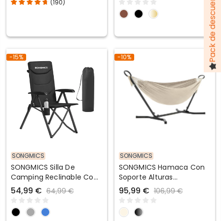
(
190
)
-15%
-10%
SONGMICS
SONGMICS
SONGMICS Silla De
SONGMICS Hamaca Con
Camping Reclinable Con
Soporte Alturas
Respaldo Alto Ajustable
Ajustables Portátil Con
54,99 €
95,99 €
64,99 €
106,99 €
Estructura De Metal