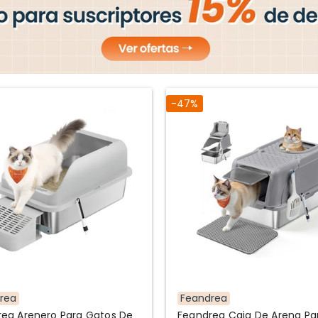
-47%
rea
Feandrea
ea Arenero Para Gatos De
Feandrea Caja De Arena Pa