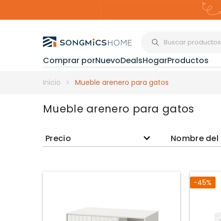
Comprar por
Nuevo
Deals
Hogar
Productos
Organización del
Inicio
Mueble arenero para gatos
Mueble arenero para gatos
Estanterías
Precio
Nombre del
Cajas de
Almacenami
-45%
Maquillaje y
Joyería