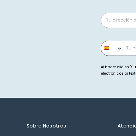
Email
Phone number
Al hacer clic en "Su
electrónicos or t
Sobre Nosotros
Atenció