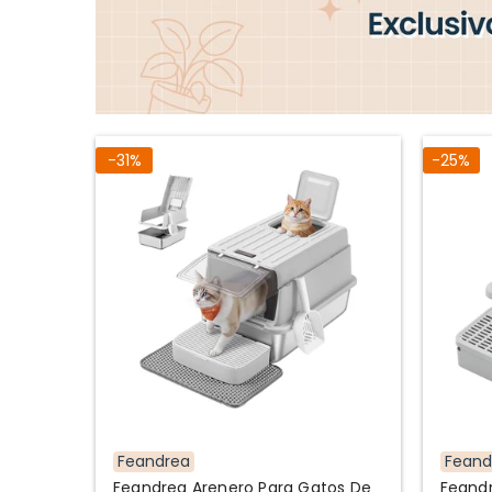
-31%
-25%
Feandrea
Feand
Feandrea Arenero Para Gatos De
Feandr