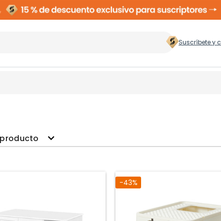
Suscríbete y 
 hogar
>
Zapateros
Rop
 producto
Cubos de Basura
Ces
ento
-43%
Perchas