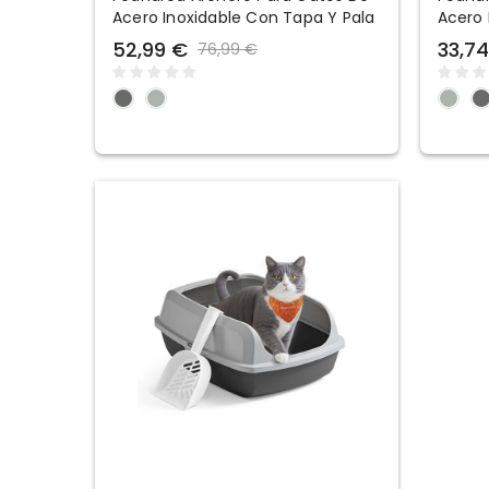
Acero Inoxidable Con Tapa Y Pala
Acero 
Superi
52,99 €
33,74
76,99 €