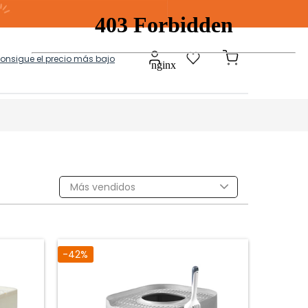
consigue el precio más bajo
a
Modulares
Más vendidos
tos Ropa Sucia
Baules Ottoman
-42%