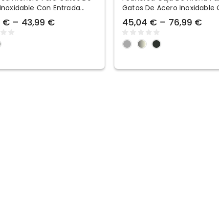
Inoxidable Con Entrada
Gatos De Acero Inoxidable
or
Tapa Abatible
 € – 43,99 €
45,04 € – 76,99 €