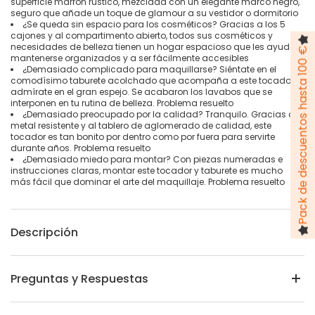
superficie marrón rústico, mezclada con un elegante marco negro,
seguro que añade un toque de glamour a su vestidor o dormitorio
¿Se queda sin espacio para los cosméticos? Gracias a los 5
cajones y al compartimento abierto, todos sus cosméticos y
necesidades de belleza tienen un hogar espacioso que les ayuda a
Pack de descuentos hasta 100 €
mantenerse organizados y a ser fácilmente accesibles
¿Demasiado complicado para maquillarse? Siéntate en el
comodísimo taburete acolchado que acompaña a este tocador y
admírate en el gran espejo. Se acabaron los lavabos que se
interponen en tu rutina de belleza. Problema resuelto
¿Demasiado preocupado por la calidad? Tranquilo. Gracias al
metal resistente y al tablero de aglomerado de calidad, este
tocador es tan bonito por dentro como por fuera para servirte
durante años. Problema resuelto
¿Demasiado miedo para montar? Con piezas numeradas e
instrucciones claras, montar este tocador y taburete es mucho
más fácil que dominar el arte del maquillaje. Problema resuelto
Descripción
Preguntas y Respuestas