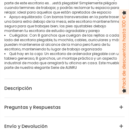
parte de este escritorio es... ¡está plegable! Simplemente plégalo
cuando termines de trabajar, y podrás reclamar tu espacio para
relajar; ideal para aquellos que están apretados de espacio
Apoyo equilibrado: Con barras transversales en la parte trasera y
Pack de descuentos hasta 100 €
una barra extra debajo de la mesa, este escritorio mantiene firme y
seguro para que trabajes bien; los pies ajustables debajo
mantienen tu escritorio de estudio agradable y parejo
Cuélgalos: Con 8 ganchos que cuelgan de las rejillas a cada
lado del escritorio plegable, tu mochila, cables, auriculares y más
pueden mantenerse al alcance de la mano pero fuera de tu
escritorio, manteniendo tu lugar de trabajo organizado
Qué hay en la caja: Un escritorio de ordenador plegable con un
tablero generoso, 8 ganchos, un montaje práctico y un aspecto
industrial de moda que arreglará tu oficina en casa. Este mueble es
parte de nuestra elegante Serie de ALINRU
Descripción
Preguntas y Respuestas
Envío y Devolución