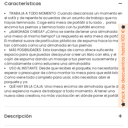
Características
TRABAJA A TODO MOMENTO: Cuando descansas un momento en
el sofá y de repente te acuerdas de un asunto de trabajo que no
hayas terminado. Coge esta mesa de portátil a tu lado， ponla
encima tus piernas y termina todo con tu portátil encima
¿ALMOHADA O MESA? ¿Cómo se siente de tener una almohada y
Pack de descuentos hasta 100 €
una mesa al mismo tiempo? La respuesta es esta mesa de portátil.
El material suave de partículas plásticas de espuma hace la mesa
tan cómoda como una almohada en tus piernas
MÁS POSIBILIDADES: Esta bandeja de cama ofrece suficeinte
espacio para que puedas desayunar o leer un libro con ella, y el
cojín de espuma dando un masaje a tus piernas suavemente y
cómodamente como estuviera una almohadilla
USO AL INSTANTE: Desde que recibes el paquete, no necesitarás
esperar o preocupar de cómo montar la mesa para que esté lista.
Como viene todo completo para usar, sólo necesitas abrir el
paquete y ya
QUÉ HAY EN LA CAJA: Una mesa encima de almohada que te da
una expiencia nueva de trabajar a todo momento. Al tener una
nueva idea creativa, no más vacilación en dónde poner el portátil
Descripción