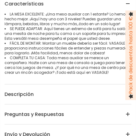
Características
LA MESA EXCELENTE: ¿Una mesa auxiliar con 1 estante? Lo hemos
hecho mejor. ¡Aquí hay uno con 3 niveles! Puedes guardar una
Pack de descuentos hasta 100 €
lámpara, bebidas, libros y mucho más, ¡todo en un solo lugar!
SE PUEDE ADAPTAR: Aquí tienes un extremo de sofá para tu salón,
una mesita de noche para tu cama o un soporte para tu impresora.
Esta versátil mesa desempeña el papel que usted desee.
FÁCIL DE MONTAR: Montar un mueble debería ser fácil. VASAGLE
proporciona instrucciones fáciles de entender y piezas numeradas
para lograrlo. ¡Más facilidad, menos dolor de cabeza!
COMPLETA TU CASA: Toda mesa auxiliar se merece un
compañero. Hazte con una mesa de consola a juego para tener
cerca los juegos de mesa. ¿Y por qué no una mesa de centro para
crear un rincón acogedor? ¡Todo está aquí en VASAGLE!
Descripción
Preguntas y Respuestas
Envío y Devolución