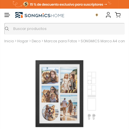
Inicio
>
Hogar
>
Deco
>
Marcos para Fotos
>
SONGMICS Marco A4 con 3 