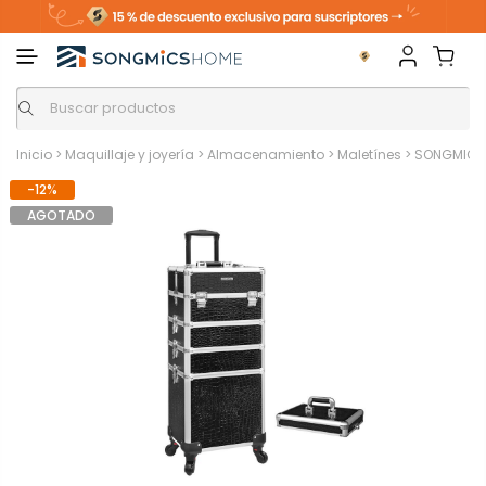
Inicio
>
Maquillaje y joyería
>
Almacenamiento
>
Maletínes
>
SONGMICS C
-12%
AGOTADO