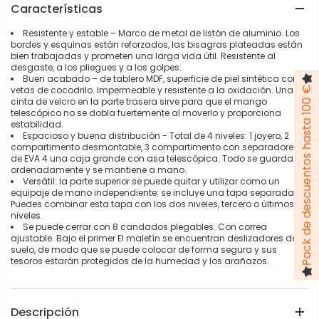
Características
Resistente y estable – Marco de metal de listón de aluminio. Los
bordes y esquinas están reforzados, las bisagras plateadas están
bien trabajadas y prometen una larga vida útil. Resistente al
desgaste, a los pliegues y a los golpes.
Buen acabado – de tablero MDF, superficie de piel sintética con
vetas de cocodrilo. Impermeable y resistente a la oxidación. Una
Pack de descuentos hasta 100 €
cinta de velcro en la parte trasera sirve para que el mango
telescópico no se dobla fuertemente al moverlo y proporciona
estabilidad.
Espacioso y buena distribución - Total de 4 niveles: 1 joyero, 2
compartimento desmontable, 3 compartimento con separadores
de EVA 4 una caja grande con asa telescópica. Todo se guarda
ordenadamente y se mantiene a mano.
Versátil: la parte superior se puede quitar y utilizar como un
equipaje de mano independiente; se incluye una tapa separada.
Puedes combinar esta tapa con los dos niveles, tercero o últimos
niveles.
Se puede cerrar con 8 candados plegables. Con correa
ajustable. Bajo el primer El maletín se encuentran deslizadores de
suelo, de modo que se puede colocar de forma segura y sus
tesoros estarán protegidos de la humedad y los arañazos.
Descripción