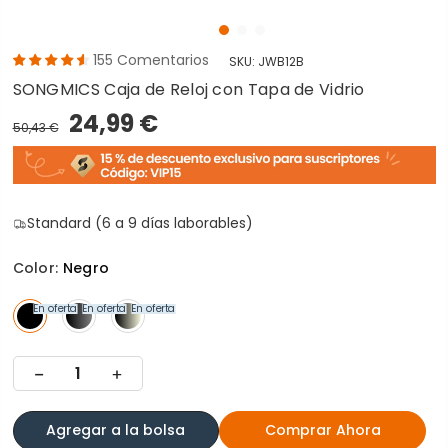
155
Comentarios
SKU:
JWB12B
SONGMICS Caja de Reloj con Tapa de Vidrio
24,99 €
50,43 €
Standard (6 a 9 días laborables)
Color:
Negro
En oferta
En oferta
En oferta
Agregar a la bolsa
Comprar Ahora