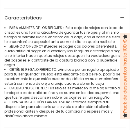
Características
PARA AMANTES DE LOS RELOJES：Esta caja de relojes con tapa de
cristal es una forma atractiva de guardar tus relojes y al mismo
tiempo te permite lucir el encanto de la caja; con el paso del tiempo,
Pack de descuentos hasta 100 €
te encantará su aspecto tanto como el día en que la recibiste.
¿BLANCO O NEGRO? ¡Puedes escoger dos colores diferentes! El
cuero artificial negro en el exterior y las 12 rejillas de terciopelo negro
en el interior hacen que tus relojes destaquen; la verdadera guinda
del pastel es el contraste de la costura blanca con la superficie
negra
OBTÉN EL REGALO PERFECTO: ¿Ansioso por un regalo apropiado
para tu ser querido? Prueba esta elegante caja de reloj, podría ser
exactamente lo que estás buscando; dálela en su cumpleaños -
estará sonriendo de oreja a oreja cuando abren la caja
CALIDAD NO SE PIERDE: Tus relojes se merecen lo mejor; el forro de
terciopelo es de calidad fina y es suave en los dedos, permitiendo
que tus relojes descansen sobre los cojines sin un rasguño
100% SATISFACCIÓN GARANTIZADA: Estamos siempre a tu
disposición para ofrecerte un servicio de atención al cliente
profesional antes y después de tu compra, no esperes más y
disfrútalo ahora mismo