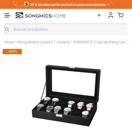
Inicio
>
Maquillaje y joyería
>
Joyería
>
SONGMICS Caja de Reloj con Tap
-50%