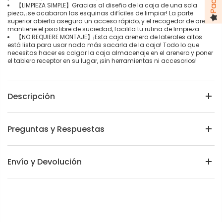
【LIMPIEZA SIMPLE】Gracias al diseño de la caja de una sola
pieza, ¡se acabaron las esquinas difíciles de limpiar! La parte
superior abierta asegura un acceso rápido, y el recogedor de arena
mantiene el piso libre de suciedad, facilita tu rutina de limpieza
【NO REQUIERE MONTAJE】¡Esta caja arenero de laterales altos
está lista para usar nada más sacarla de la caja! Todo lo que
necesitas hacer es colgar la caja almacenaje en el arenero y poner
el tablero receptor en su lugar, ¡sin herramientas ni accesorios!
Descripción
Preguntas y Respuestas
Envío y Devolución