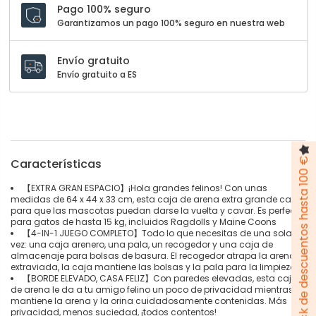
Pago 100% seguro
Garantizamos un pago 100% seguro en nuestra web
Envío gratuito
Envío gratuito a ES
Pack de descuentos hasta 100 €
Características
【EXTRA GRAN ESPACIO】¡Hola grandes felinos! Con unas
medidas de 64 x 44 x 33 cm, esta caja de arena extra grande cabe
para que las mascotas puedan darse la vuelta y cavar. Es perfecta
para gatos de hasta 15 kg, incluidos Ragdolls y Maine Coons
【4-IN-1 JUEGO COMPLETO】Todo lo que necesitas de una sola
vez: una caja arenero, una pala, un recogedor y una caja de
almacenaje para bolsas de basura. El recogedor atrapa la arena
extraviada, la caja mantiene las bolsas y la pala para la limpieza
【BORDE ELEVADO, CASA FELIZ】Con paredes elevadas, esta caja
de arena le da a tu amigo felino un poco de privacidad mientras
mantiene la arena y la orina cuidadosamente contenidas. Más
privacidad, menos suciedad, ¡todos contentos!