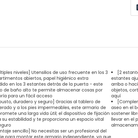
tiples niveles] Utensilios de uso frecuente en los 3
[2 estant
timentos abiertos, papel higiénico extra
estantes aju
ido en los 3 estantes detrás de la puerta - este
arriba o hac
o de baño alto te permite almacenar cosas por
objetos, cor
ría para un fácil acceso
aquí
busto, duradero y seguro] Gracias al tablero de
[Complem
rado y a los pies impermeables, este armario de
aseo en el b
omete una larga vida útil; el dispositivo de fijación
sostener lib
 su estabilidad y te proporciona un espacio vital
llevar en el 
eguro
almacenamie
ntaje sencillo] No necesitas ser un profesional del
e para montar este armario independiente, ya que