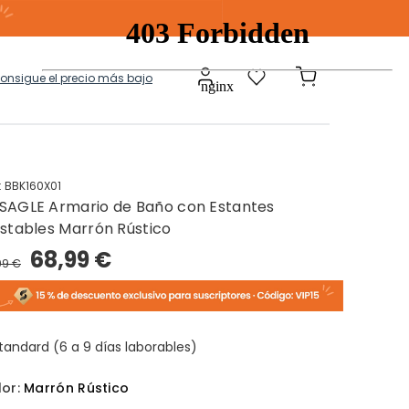
consigue el precio más bajo
:
BBK160X01
SAGLE Armario de Baño con Estantes
a
Modulares
ustables Marrón Rústico
68,99 €
99 €
tos Ropa Sucia
Baules Ottoman
tandard (6 a 9 días laborables)
lor:
Marrón Rústico