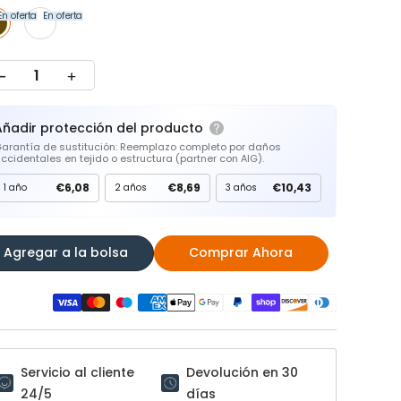
En oferta
En oferta
Añadir protección del producto
arantía de sustitución: Reemplazo completo por daños
ccidentales en tejido o estructura (partner con AIG).
€6,08
€8,69
€10,43
1 año
2 años
3 años
Agregar a la bolsa
Comprar Ahora
Servicio al cliente
Devolución en 30
24/5
días