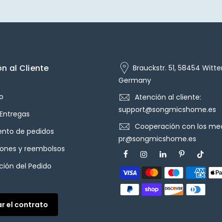
n al Cliente
Brauckstr. 51, 58454 Witte
Germany
o
Atención al cliente:
support@songmicshome.es
 Entregas
Cooperación con los med
ento de pedidos
pr@songmicshome.es
iones y reembolsos
ión del Pedido
ar el contrato