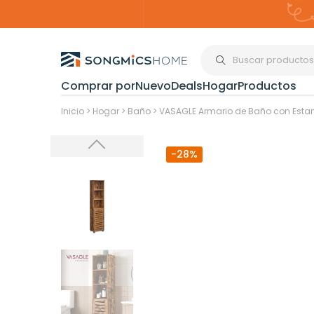
Comprar por
Nuevo
Deals
Hogar
Productos
Organización del
Inicio
>
Hogar
>
Baño
>
VASAGLE Armario de Baño con Estan
-28%
Estanterías
Cajas de
Almacenami
Maquillaje y
Joyería