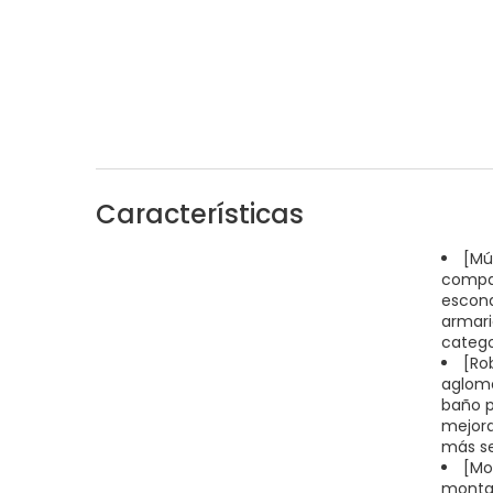
Características
[Múl
compar
escond
armari
catego
[Ro
aglome
baño pr
mejora
más s
[Mo
montaj