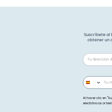
Suscríbete al
obtener un c
Email
Phone number
Al hacer clic en "Su
electrónicos or t