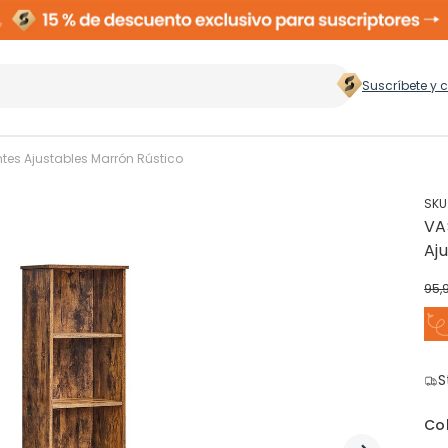
Suscríbete y 
 hogar
>
tes Ajustables Marrón Rústico
SKU
VA
Zapateros
Rop
Aj
95,
Cubos de Basura
Ces
ento
S
Perchas
Co