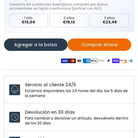
Garantía de sustitución: Reemplazo completo por daños
accidentales en tejido o estructura (partner con AIG).
1 año
2 años
3 años
€13,04
€19,13
€23,48
Agregar a la bolsa
Comprar Ahora
Servicio al cliente 24/5
Estamos disponibles las 24 horas del día, los 5 días de
la semana
Devolución en 30 días
Para cambiar o devolver un artículo, devuélvelo dentro
de los 30 días