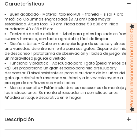
Características
Buen acabado - Material: tablero MDF + franela + sisal + aro
metálico. Columnas engrosadas (Ø 7,1 cm) para mayor
estabilidad. Altura total: 70 cm. Placa base: 50 x 36 cm. Nido
cuadrado: 40 x 36 x 12 cm
Pack de descuentos hasta 100 €
Tapizado de alta calidad - Árbol para gatos tapizado en franela
suave y hermosa, con tacto agradable, fácil de limpiar
Diseño clásico - Cabe en cualquier lugar de su casa y ofrece
una variedad de entrenamiento para sus gatos. Dispone de 1 nido
de descanso, 1 plataforma de observación y 1 bolsa de juego. Será
un maravilloso juguete divertido
Funcional y práctico - Adecuado para 1 gato (pesa menos de 7
kg). Les proporciona un gran espacio para relajarse, jugar y
descansar. El sisal resistente es para el cuidado de las uñas del
gato, que disfrutará rascando su árbol y a la vez esto ayuda a
proteger de arañazos sus mobiliarios
Montaje sencillo - Están incluidos los accesorios de montaje y
las instrucciones. Se monta el rascador sin complicaciones.
Añadirá un toque decorativo en el hogar
Descripción