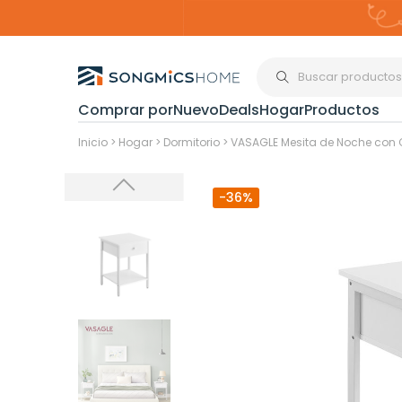
Comprar por
Nuevo
Deals
Hogar
Productos
Organización del
Inicio
>
Hogar
>
Dormitorio
>
VASAGLE Mesita de Noche con C
-36%
Estanterías
Cajas de
Almacenami
Maquillaje y
Joyería