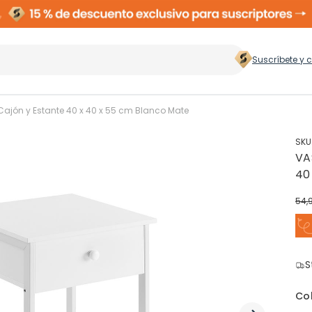
Suscríbete y 
 hogar
>
ajón y Estante 40 x 40 x 55 cm Blanco Mate
SKU
VA
Zapateros
Rop
40
54,
Cubos de Basura
Ces
ento
S
Perchas
Co