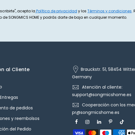
scribirte", acepta la
Política de privacidad
y los
Términos y condiciones
.
exto de SONGMICS HOME y podrás darte de baja en cualquier momento.
n al Cliente
Brauckstr. 51, 58454 Witte
Germany
o
Atención al cliente:
support@songmicshome.es
 Entregas
Cooperación con los med
ento de pedidos
pr@songmicshome.es
iones y reembolsos
ión del Pedido