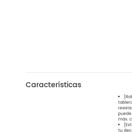
Características
[Ro
tabler
resiste
puede 
máx. c
[Es
tu dec