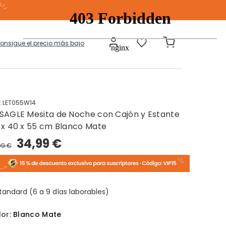
consigue el precio más bajo
:
LET055W14
SAGLE Mesita de Noche con Cajón y Estante
a
Modulares
 x 40 x 55 cm Blanco Mate
34,99 €
99 €
tos Ropa Sucia
Baules Ottoman
tandard (6 a 9 días laborables)
lor:
Blanco Mate