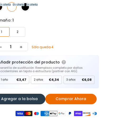
En oferta
En oferta
En oferta
maño:
1
1
2
Sólo queda 4
Añadir protección del producto
arantía de sustitución: Reemplazo completo por daños
ccidentales en tejido o estructura (partner con AIG).
€3,47
€4,34
€6,08
1 año
2 años
3 años
Agregar a la bolsa
Comprar Ahora