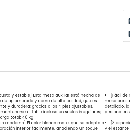
busta y estable] Esta mesa auxiliar está hecha de
[Fácil de
o de aglomerado y acero de alta calidad, que es
mesa auxilia
nte y duradera; gracias a los 4 pies ajustables,
detallado, l
mantenerse estable incluso en suelos irregulares;
persona en u
arga total: 40 kg
tilo moderno] El color blanco mate, que se adapta a
[3 espaci
oración interior fácilmente, añadiendo un toque
y el estante