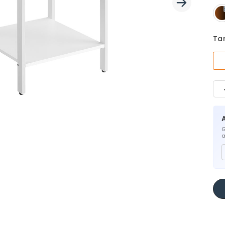
Ta
G
a