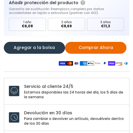
Añadir protección del producto
Garantía de sustitución: Reemplazo completo por daños
accidentales en tejido o estructura (partner con AIG).
1 año
2 años
3 años
€6,08
€8,69
€11,3
Agregar a la bolsa
Comprar Ahora
Servicio al cliente 24/5
Estamos disponibles las 24 horas del día, los 5 días de
la semana
Devolución en 30 días
Para cambiar o devolver un artículo, devuélvelo dentro
de los 30 días