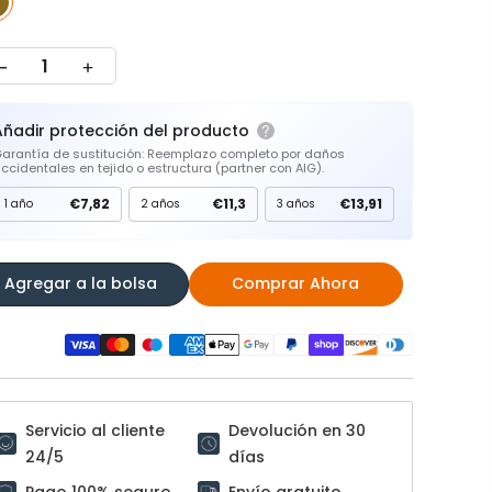
Añadir protección del producto
arantía de sustitución: Reemplazo completo por daños
ccidentales en tejido o estructura (partner con AIG).
€7,82
€11,3
€13,91
1 año
2 años
3 años
Agregar a la bolsa
Comprar Ahora
Servicio al cliente
Devolución en 30
24/5
días
Pago 100% seguro
Envío gratuito