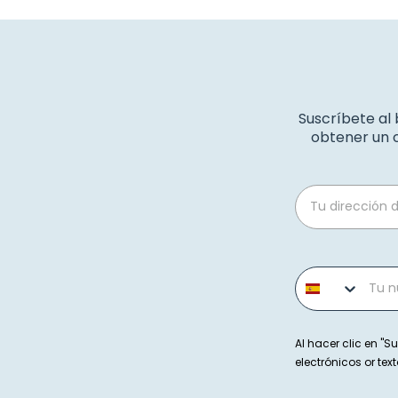
Suscríbete al
obtener un c
Email
Phone number
Al hacer clic en "Su
electrónicos or t