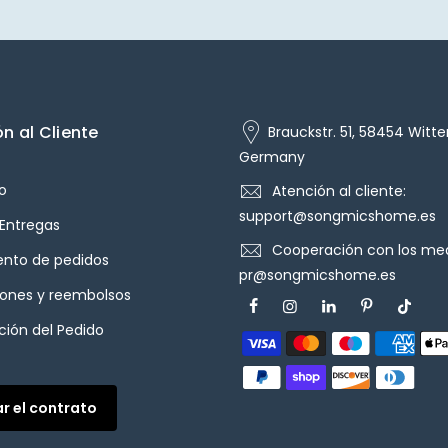
n al Cliente
Brauckstr. 51, 58454 Witte
Germany
o
Atención al cliente:
support@songmicshome.es
 Entregas
Cooperación con los med
ento de pedidos
pr@songmicshome.es
iones y reembolsos
ión del Pedido
ar el contrato