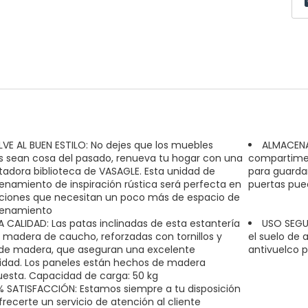
LVE AL BUEN ESTILO: No dejes que los muebles
ALMACENA 
s sean cosa del pasado, renueva tu hogar con una
compartiment
adora biblioteca de VASAGLE. Esta unidad de
para guardar
namiento de inspiración rústica será perfecta en
puertas pue
ciones que necesitan un poco más de espacio de
enamiento
A CALIDAD: Las patas inclinadas de esta estantería
USO SEGUR
 madera de caucho, reforzadas con tornillos y
el suelo de 
de madera, que aseguran una excelente
antivuelco 
lidad. Los paneles están hechos de madera
sta. Capacidad de carga: 50 kg
% SATISFACCIÓN: Estamos siempre a tu disposición
frecerte un servicio de atención al cliente