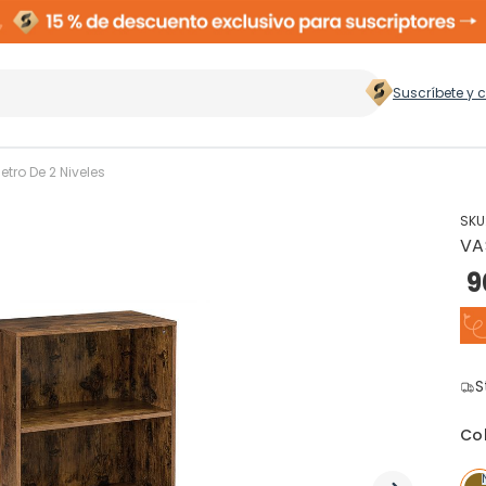
Suscríbete y 
 hogar
>
etro De 2 Niveles
SKU
VA
Zapateros
Rop
9
Cubos de Basura
Ces
ento
S
Perchas
Co