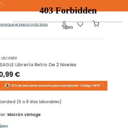
consigue el precio más bajo
:
LBC09BX
SAGLE Librería Retro De 2 Niveles
a
Modulares
0,99 €
tos Ropa Sucia
Baules Ottoman
tandard (6 a 9 días laborables)
lor:
Marrón vintage
Nuevo