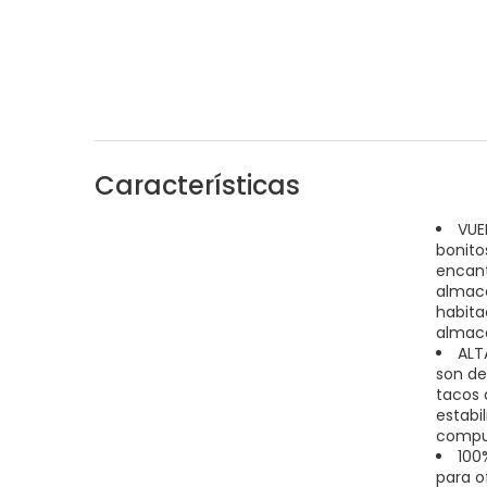
Características
VUE
bonito
encant
almace
habita
almac
ALT
son de
tacos 
estabi
compue
100
para o