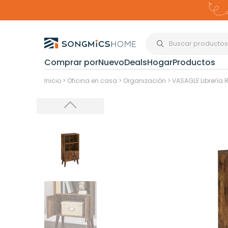
Comprar por
Nuevo
Deals
Hogar
Productos
Organización del
Inicio
>
Oficina en casa
>
Organización
>
VASAGLE Librería R
Estanterías
Cajas de
Almacenami
Maquillaje y
Joyería