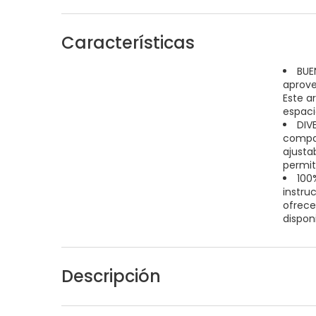
Características
BUE
aprove
Este a
espaci
DIV
compar
ajusta
permit
100
instru
ofrece
dispon
Descripción