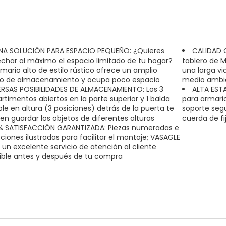
NA SOLUCIÓN PARA ESPACIO PEQUEÑO: ¿Quieres
CALIDAD C
char al máximo el espacio limitado de tu hogar?
tablero de M
rmario alto de estilo rústico ofrece un amplio
una larga vi
o de almacenamiento y ocupa poco espacio
medio ambie
ERSAS POSIBILIDADES DE ALMACENAMIENTO: Los 3
ALTA EST
timentos abiertos en la parte superior y 1 balda
para armario
ble en altura (3 posiciones) detrás de la puerta te
soporte segu
en guardar los objetos de diferentes alturas
cuerda de fi
% SATISFACCIÓN GARANTIZADA: Piezas numeradas e
cciones ilustradas para facilitar el montaje; VASAGLE
 un excelente servicio de atención al cliente
ible antes y después de tu compra