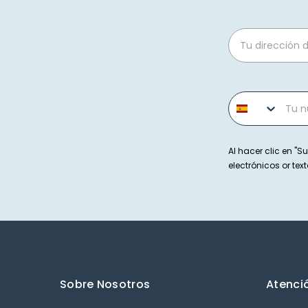
Email
Phone number
Al hacer clic en "Su
electrónicos or t
Sobre Nosotros
Atenció