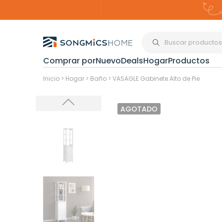
Comprar por
Nuevo
Deals
Hogar
Productos
Organización del
Inicio
>
Hogar
>
Baño
>
VASAGLE Gabinete Alto de Pie
AGOTADO
Estanterías
Cajas de
Almacenami
Maquillaje y
Joyería