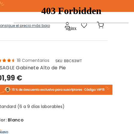
consigue el precio más bajo
18
Comentarios
SKU:
BBC63WT
SAGLE Gabinete Alto de Pie
a
Modulares
01,99 €
tos Ropa Sucia
Baules Ottoman
tandard (6 a 9 días laborables)
lor:
Blanco
Nuevo