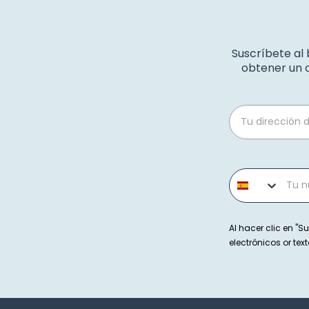
Suscríbete al
obtener un c
Email
Phone number
Al hacer clic en "Su
electrónicos or t