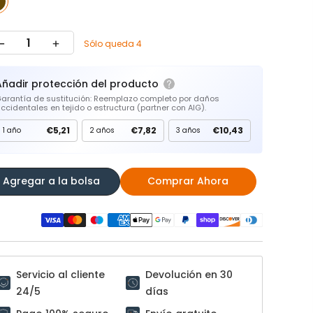
Sólo queda 4
Añadir protección del producto
arantía de sustitución: Reemplazo completo por daños
ccidentales en tejido o estructura (partner con AIG).
€5,21
€7,82
€10,43
1 año
2 años
3 años
Agregar a la bolsa
Comprar Ahora
Servicio al cliente
Devolución en 30
24/5
días