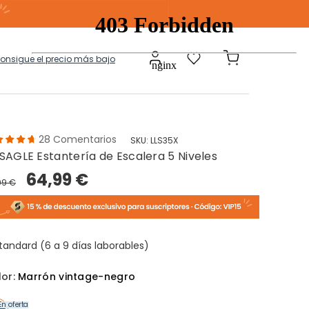
consigue el precio más bajo
28
Comentarios
SKU:
LLS35X
SAGLE Estantería de Escalera 5 Niveles
a
Modulares
64,99 €
99 €
tos Ropa Sucia
Baules Ottoman
tandard (6 a 9 días laborables)
lor:
Marrón vintage-negro
En oferta