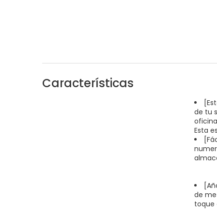
Características
[Es
de tu 
oficin
Esta e
[Fá
numera
almace
[Añ
de met
toque d