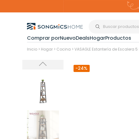
Comprar por
Nuevo
Deals
Hogar
Productos
Organización del
Inicio
>
Hogar
>
Cocina
>
VASAGLE Estantería de Escalera 5 
-24%
Estanterías
Cajas de
Almacenami
Maquillaje y
Joyería