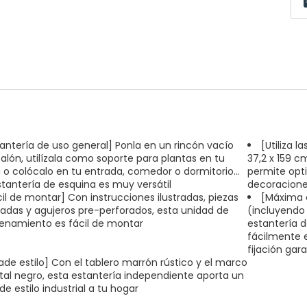
tantería de uso general] Ponla en un rincón vacío
[Utiliza 
salón, utilízala como soporte para plantas en tu
37,2 x 159 c
a o colócalo en tu entrada, comedor o dormitorio...
permite opti
stantería de esquina es muy versátil
decoraciones
cil de montar] Con instrucciones ilustradas, piezas
[Máxima e
das y agujeros pre-perforados, esta unidad de
(incluyendo 
namiento es fácil de montar
estantería 
fácilmente e
fijación gar
ade estilo] Con el tablero marrón rústico y el marco
al negro, esta estantería independiente aporta un
e estilo industrial a tu hogar