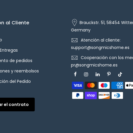
n al Cliente
Brauckstr. 51, 58454 Witte
Germany
o
Atención al cliente:
support@songmicshome.es
 Entregas
Cooperación con los med
ento de pedidos
pr@songmicshome.es
iones y reembolsos
ión del Pedido
ar el contrato