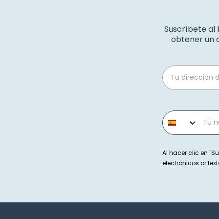
Suscríbete al
obtener un c
Email
Phone number
Al hacer clic en "Su
electrónicos or t