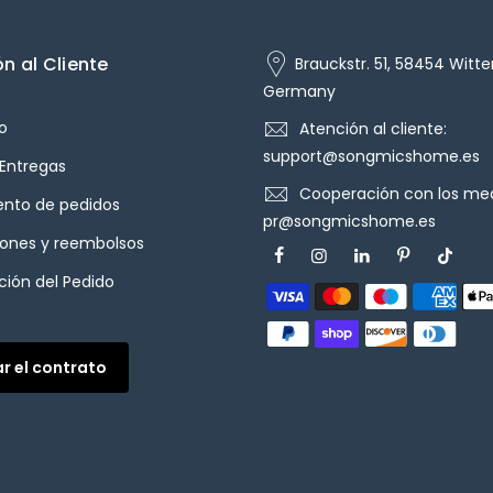
n al Cliente
Brauckstr. 51, 58454 Witte
Germany
o
Atención al cliente:
support@songmicshome.es
 Entregas
Cooperación con los med
ento de pedidos
pr@songmicshome.es
iones y reembolsos
ión del Pedido
ar el contrato