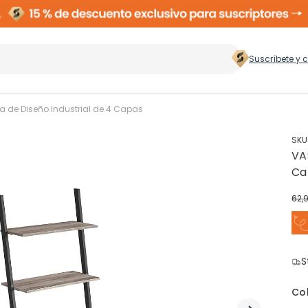
Suscríbete y 
 hogar
>
a de Diseño Industrial de 4 Capas
SKU
VA
Zapateros
Rop
Ca
62,
Cubos de Basura
Ces
ento
S
Perchas
Co