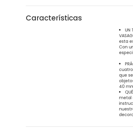
Características
UN 
VASAGLE
esta e
Con un
especi
PRÁ
cuatro
que se
objeto
40 mm 
QUÉ
metal 
instru
nuestra
decora