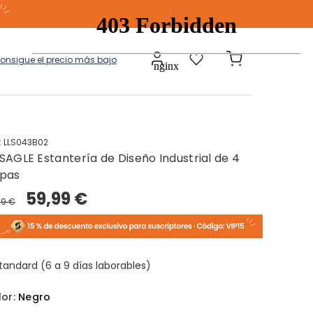
consigue el precio más bajo
:
LLS043B02
SAGLE Estantería de Diseño Industrial de 4
a
Modulares
pas
59,99 €
99 €
tos Ropa Sucia
Baules Ottoman
tandard (6 a 9 días laborables)
lor:
Negro