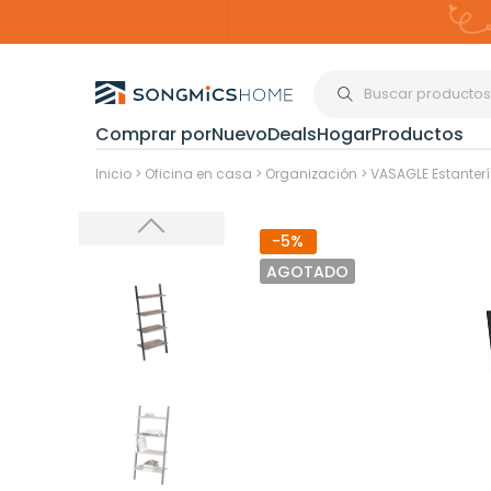
Comprar por
Nuevo
Deals
Hogar
Productos
Organización del
Inicio
>
Oficina en casa
>
Organización
>
VASAGLE Estanterí
-5%
Estanterías
AGOTADO
Cajas de
Almacenami
Maquillaje y
Joyería