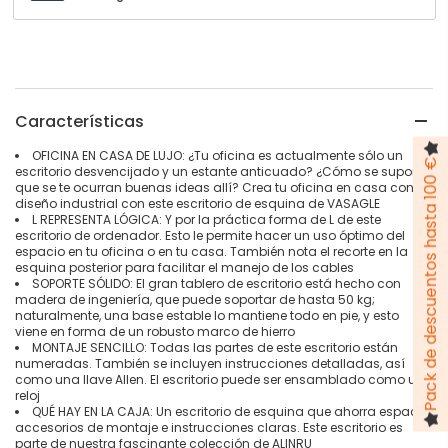
Características
OFICINA EN CASA DE LUJO: ¿Tu oficina es actualmente sólo un
Pack de descuentos hasta 100 €
escritorio desvencijado y un estante anticuado? ¿Cómo se supone
que se te ocurran buenas ideas allí? Crea tu oficina en casa con un
diseño industrial con este escritorio de esquina de VASAGLE
L REPRESENTA LÓGICA: Y por la práctica forma de L de este
escritorio de ordenador. Esto le permite hacer un uso óptimo del
espacio en tu oficina o en tu casa. También nota el recorte en la
esquina posterior para facilitar el manejo de los cables
SOPORTE SÓLIDO: El gran tablero de escritorio está hecho con
madera de ingeniería, que puede soportar de hasta 50 kg;
naturalmente, una base estable lo mantiene todo en pie, y esto
viene en forma de un robusto marco de hierro
MONTAJE SENCILLO: Todas las partes de este escritorio están
numeradas. También se incluyen instrucciones detalladas, así
como una llave Allen. El escritorio puede ser ensamblado como un
reloj
QUÉ HAY EN LA CAJA: Un escritorio de esquina que ahorra espacio,
accesorios de montaje e instrucciones claras. Este escritorio es
parte de nuestra fascinante colección de ALINRU