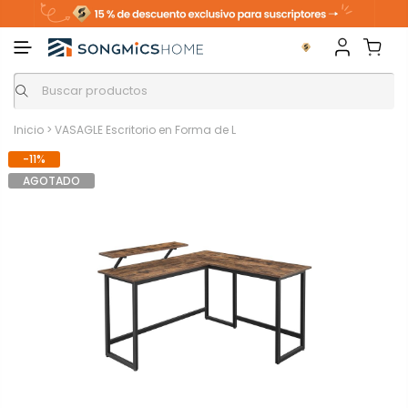
Inicio
>
VASAGLE Escritorio en Forma de L
-11%
AGOTADO