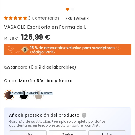
3
Comentarios
SKU:
LWD56X
VASAGLE Escritorio en Forma de L
125,99 €
141,99 €
Standard (6 a 9 días laborables)
Color:
Marrón Rústico y Negro
En oferta
En oferta
En oferta
Añadir protección del producto
Garantía de sustitución: Reemplazo completo por daños
accidentales en tejido o estructura (partner con AIG).
1 año
2 años
3 años