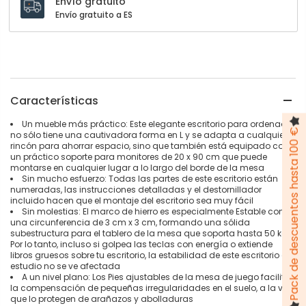
Envío gratuito
Envío gratuito a ES
Características
Un mueble más práctico: Este elegante escritorio para ordenador
Pack de descuentos hasta 100 €
no sólo tiene una cautivadora forma en L y se adapta a cualquier
rincón para ahorrar espacio, sino que también está equipado con
un práctico soporte para monitores de 20 x 90 cm que puede
montarse en cualquier lugar a lo largo del borde de la mesa
Sin mucho esfuerzo: Todas las partes de este escritorio están
numeradas, las instrucciones detalladas y el destornillador
incluido hacen que el montaje del escritorio sea muy fácil
Sin molestias: El marco de hierro es especialmente Estable con
una circunferencia de 3 cm x 3 cm, formando una sólida
subestructura para el tablero de la mesa que soporta hasta 50 kg.
Por lo tanto, incluso si golpea las teclas con energía o extiende
libros gruesos sobre tu escritorio, la estabilidad de este escritorio de
estudio no se ve afectada
A un nivel plano: Los Pies ajustables de la mesa de juego facilitan
la compensación de pequeñas irregularidades en el suelo, a la vez
que lo protegen de arañazos y abolladuras