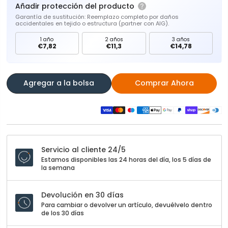
Añadir protección del producto
Garantía de sustitución: Reemplazo completo por daños
accidentales en tejido o estructura (partner con AIG).
1 año
2 años
3 años
€7,82
€11,3
€14,78
Agregar a la bolsa
Comprar Ahora
Servicio al cliente 24/5
Estamos disponibles las 24 horas del día, los 5 días de
la semana
Devolución en 30 días
Para cambiar o devolver un artículo, devuélvelo dentro
de los 30 días