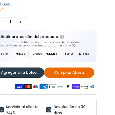
En oferta
Añadir protección del producto
arantía de sustitución: Reemplazo completo por daños
ccidentales en tejido o estructura (partner con AIG).
€8,69
€13,04
€16,52
1 año
2 años
3 años
Agregar a la bolsa
Comprar Ahora
Servicio al cliente
Devolución en 30
24/5
días