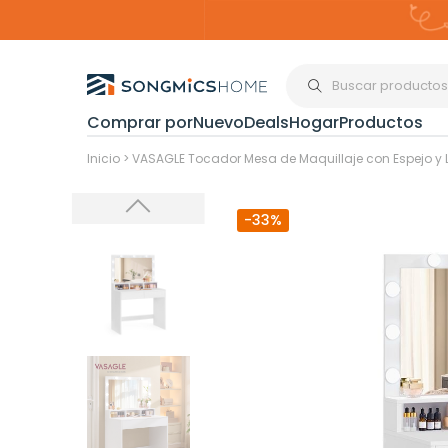
Comprar por
Nuevo
Deals
Hogar
Productos
Organización del
Inicio
>
VASAGLE Tocador Mesa de Maquillaje con Espejo y L
-33%
Estanterías
Cajas de
Almacenami
Maquillaje y
Joyería