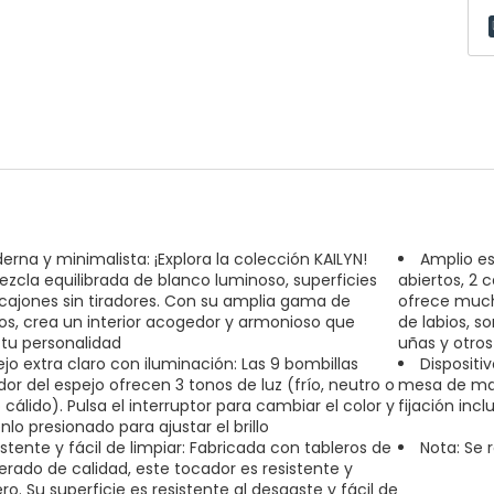
erna y minimalista: ¡Explora la colección KAILYN!
Amplio es
zcla equilibrada de blanco luminoso, superficies
abiertos, 2 
y cajones sin tiradores. Con su amplia gama de
ofrece much
s, crea un interior acogedor y armonioso que
de labios, s
a tu personalidad
uñas y otros
ejo extra claro con iluminación: Las 9 bombillas
Dispositiv
dor del espejo ofrecen 3 tonos de luz (frío, neutro o
mesa de maqu
cálido). Pulsa el interruptor para cambiar el color y
fijación inc
lo presionado para ajustar el brillo
stente y fácil de limpiar: Fabricada con tableros de
Nota: Se 
rado de calidad, este tocador es resistente y
ro. Su superficie es resistente al desgaste y fácil de