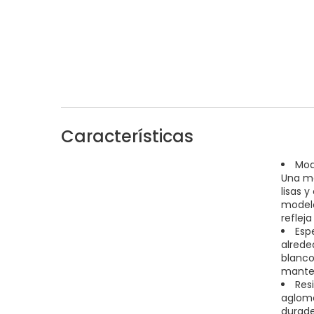
Características
Mod
Una me
lisas 
modelo
reflej
Esp
alrede
blanco 
manten
Resi
aglome
durade