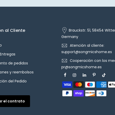
n al Cliente
Brauckstr. 51, 58454 Witte
Germany
o
Atención al cliente:
support@songmicshome.es
 Entregas
Cooperación con los med
ento de pedidos
pr@songmicshome.es
iones y reembolsos
ión del Pedido
ar el contrato