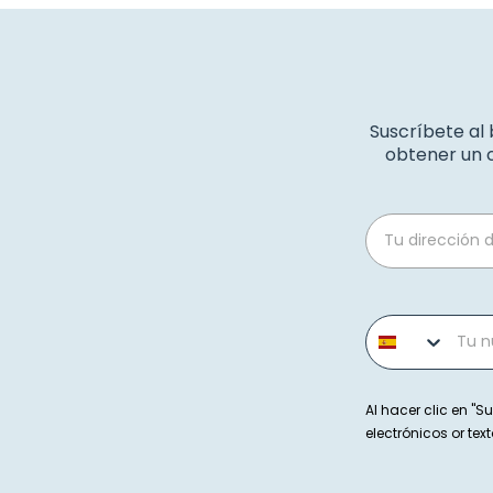
Suscríbete al
obtener un c
Email
Phone number
Al hacer clic en "Su
electrónicos or t