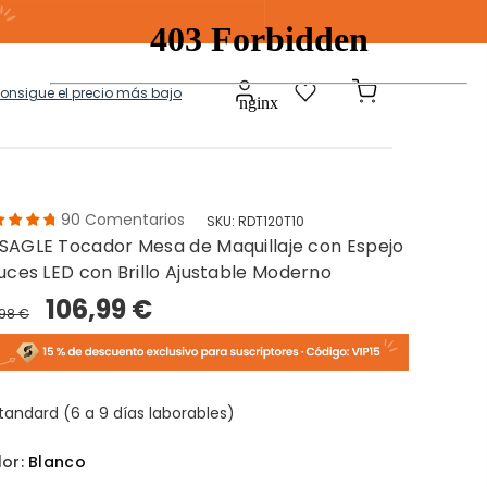
consigue el precio más bajo
90
Comentarios
SKU:
RDT120T10
SAGLE Tocador Mesa de Maquillaje con Espejo
a
Modulares
Luces LED con Brillo Ajustable Moderno
106,99 €
,98 €
tos Ropa Sucia
Baules Ottoman
tandard (6 a 9 días laborables)
lor:
Blanco