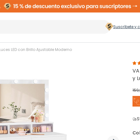
Suscríbete y 
 hogar
>
uces LED con Brillo Ajustable Moderno
VA
Zapateros
Rop
y 
159
Cubos de Basura
Ces
ento
S
Perchas
Co