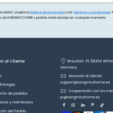
scribirte", acepta la
Política de privacidad
y los
Términos y condiciones
.
exto de SONGMICS HOME y podrás darte de baja en cualquier momento.
n al Cliente
Brauckstr. 51, 58454 Witte
Germany
o
Atención al cliente:
support@songmicshome.es
 Entregas
Cooperación con los med
ento de pedidos
pr@songmicshome.es
iones y reembolsos
ión del Pedido