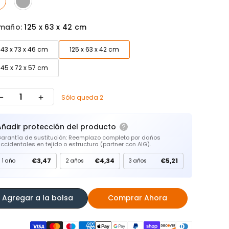
maño:
125 x 63 x 42 cm
143 x 73 x 46 cm
125 x 63 x 42 cm
145 x 72 x 57 cm
Sólo queda 2
Añadir protección del producto
arantía de sustitución: Reemplazo completo por daños
ccidentales en tejido o estructura (partner con AIG).
€3,47
€4,34
€5,21
1 año
2 años
3 años
Agregar a la bolsa
Comprar Ahora