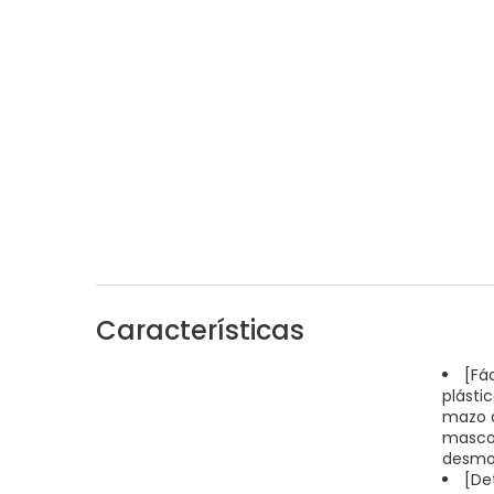
Características
[Fá
plásti
mazo d
mascot
desmon
[De