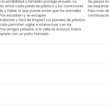
 la estabilidad y también protege el suelo. La
las piezas i
ón entre cada panel de plástico y los conectores
las esquinas
da y fiable, lo que puede evitar que los animales
Para más det
os escarben y se escapen
continuación
nslúcida y fácil de limpiar] Los paneles de plástico
úcido permiten vigilar e interactuar con los
os amigos peludos; si la valla se ensucia, basta
mpiarla con un paño húmedo