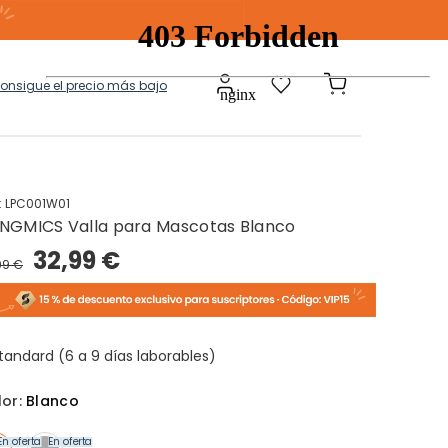
consigue el precio más bajo
:
LPC001W01
NGMICS Valla para Mascotas Blanco
a
Modulares
32,99 €
99 €
tos Ropa Sucia
Baules Ottoman
tandard (6 a 9 días laborables)
lor:
Blanco
En oferta
En oferta