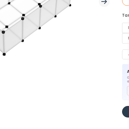
Ta
G
a