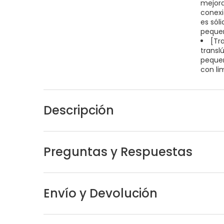
mejora
conexi
es sóli
pequeñ
[Tra
transl
pequeñ
con li
Descripción
Preguntas y Respuestas
Envío y Devolución