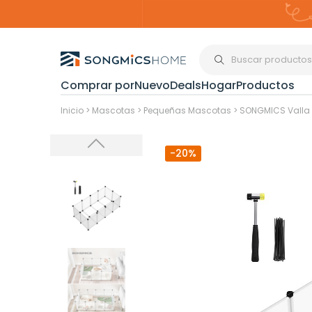
Comprar por
Nuevo
Deals
Hogar
Productos
Organización del
Inicio
>
Mascotas
>
Pequeñas Mascotas
>
SONGMICS Valla
-20%
Estanterías
Cajas de
Almacenami
Maquillaje y
Joyería