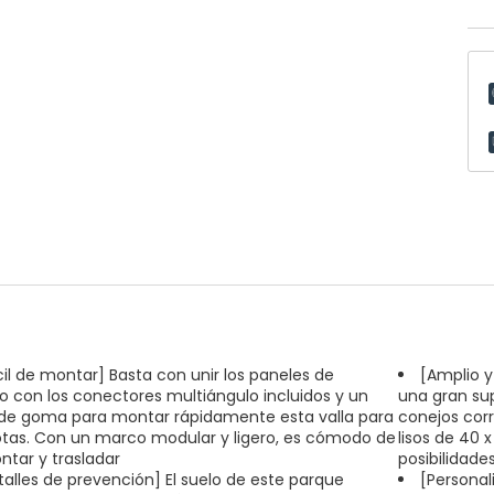
cil de montar] Basta con unir los paneles de
[Amplio y
co con los conectores multiángulo incluidos y un
una gran sup
e goma para montar rápidamente esta valla para
conejos corr
as. Con un marco modular y ligero, es cómodo de
lisos de 40 
tar y trasladar
posibilidad
talles de prevención] El suelo de este parque
[Personal