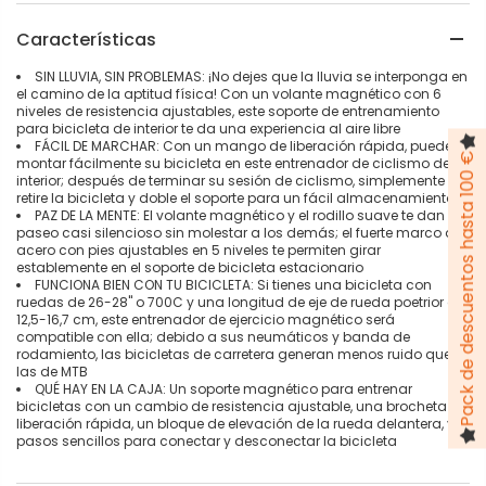
Características
SIN LLUVIA, SIN PROBLEMAS: ¡No dejes que la lluvia se interponga en
el camino de la aptitud física! Con un volante magnético con 6
niveles de resistencia ajustables, este soporte de entrenamiento
para bicicleta de interior te da una experiencia al aire libre
FÁCIL DE MARCHAR: Con un mango de liberación rápida, puede
Pack de descuentos hasta 100 €
montar fácilmente su bicicleta en este entrenador de ciclismo de
interior; después de terminar su sesión de ciclismo, simplemente
retire la bicicleta y doble el soporte para un fácil almacenamiento
PAZ DE LA MENTE: El volante magnético y el rodillo suave te dan un
paseo casi silencioso sin molestar a los demás; el fuerte marco de
acero con pies ajustables en 5 niveles te permiten girar
establemente en el soporte de bicicleta estacionario
FUNCIONA BIEN CON TU BICICLETA: Si tienes una bicicleta con
ruedas de 26-28" o 700C y una longitud de eje de rueda poetrior de
12,5-16,7 cm, este entrenador de ejercicio magnético será
compatible con ella; debido a sus neumáticos y banda de
rodamiento, las bicicletas de carretera generan menos ruido que
las de MTB
QUÉ HAY EN LA CAJA: Un soporte magnético para entrenar
bicicletas con un cambio de resistencia ajustable, una brocheta de
liberación rápida, un bloque de elevación de la rueda delantera, y
pasos sencillos para conectar y desconectar la bicicleta