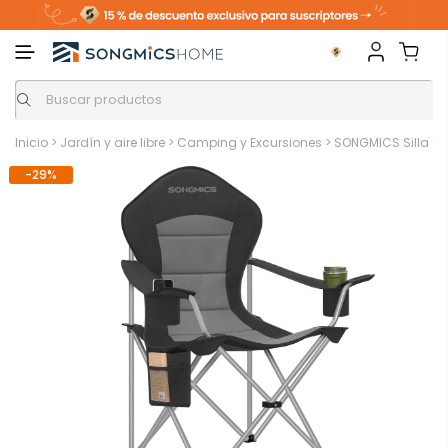
Inicio
>
Jardín y aire libre
>
Camping y Excursiones
>
SONGMICS Silla de
-29%