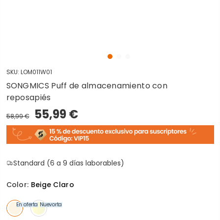
SKU:
LOM011W01
SONGMICS Puff de almacenamiento con
reposapiés
55,99 €
58,99 €
Standard (6 a 9 días laborables)
Color:
Beige Claro
En oferta
Nuevo
En oferta