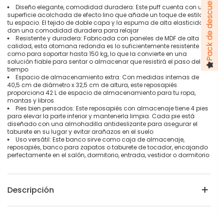
Diseño elegante, comodidad duradera: Este puff cuenta con una
superficie acolchada de efecto lino que añade un toque de estilo a
tu espacio. El tejido de doble capa y la espuma de alta elasticidad
dan una comodidad duradera para relajar
Resistente y duradera: Fabricada con paneles de MDF de alta
calidad, esta otomana redonda es lo suficientemente resistente
como para soportar hasta 150 kg, lo que la convierte en una
solución fiable para sentar o almacenar que resistirá el paso del
tiempo
Espacio de almacenamiento extra: Con medidas internas de
40,5 cm de diámetro x 32,5 cm de altura, este reposapiés
proporciona 42 L de espacio de almacenamiento para tu ropa,
mantas y libros
Pies bien pensados: Este reposapiés con almacenaje tiene 4 pies
para elevar la parte inferior y mantenerla limpia. Cada pie está
diseñado con una almohadilla antideslizante para asegurar el
taburete en su lugar y evitar arañazos en el suelo
Uso versátil: Este banco sirve como caja de almacenaje,
reposapiés, banco para zapatos o taburete de tocador, encajando
perfectamente en el salón, dormitorio, entrada, vestidor o dormitorio
Descripción