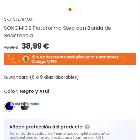
SKU:
STE784Q01
SONGMICS Plataforma Step con Banda de
Resistencia
38,99 €
42,99 €
Standard (6 a 9 días laborables)
Color:
Negro y Azul
En oferta
Nuevo
En oferta
Añadir protección del producto
Garantía de sustitución: Reemplazo completo por daños
accidentales en tejido o estructura (partner con AIG).