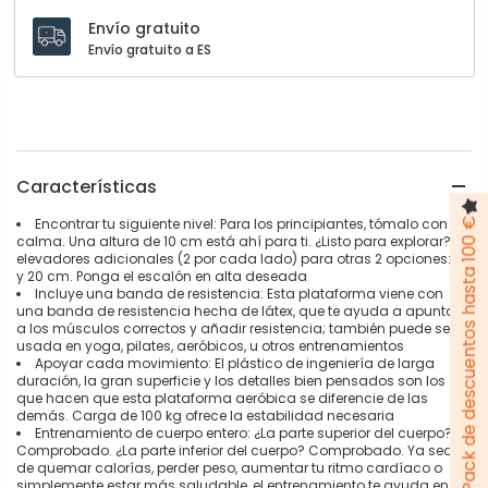
Envío gratuito
Envío gratuito a ES
Características
Encontrar tu siguiente nivel: Para los principiantes, tómalo con
Pack de descuentos hasta 100 €
calma. Una altura de 10 cm está ahí para ti. ¿Listo para explorar? 4
elevadores adicionales (2 por cada lado) para otras 2 opciones: 15
y 20 cm. Ponga el escalón en alta deseada
Incluye una banda de resistencia: Esta plataforma viene con
una banda de resistencia hecha de látex, que te ayuda a apuntar
a los músculos correctos y añadir resistencia; también puede ser
usada en yoga, pilates, aeróbicos, u otros entrenamientos
Apoyar cada movimiento: El plástico de ingeniería de larga
duración, la gran superficie y los detalles bien pensados son los
que hacen que esta plataforma aeróbica se diferencie de las
demás. Carga de 100 kg ofrece la estabilidad necesaria
Entrenamiento de cuerpo entero: ¿La parte superior del cuerpo?
Comprobado. ¿La parte inferior del cuerpo? Comprobado. Ya sea
de quemar calorías, perder peso, aumentar tu ritmo cardíaco o
simplemente estar más saludable, el entrenamiento te ayuda en