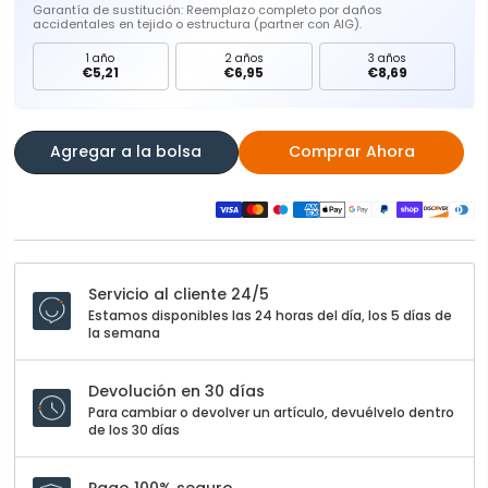
Garantía de sustitución: Reemplazo completo por daños
accidentales en tejido o estructura (partner con AIG).
1 año
2 años
3 años
€5,21
€6,95
€8,69
Agregar a la bolsa
Comprar Ahora
Servicio al cliente 24/5
Estamos disponibles las 24 horas del día, los 5 días de
la semana
Devolución en 30 días
Para cambiar o devolver un artículo, devuélvelo dentro
de los 30 días
Pago 100% seguro