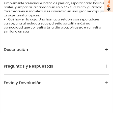
simplemente presionar el botón de presión, separar cada barra en 2
partes, y empacar la hamaca en sólo 77 x 25 x 16 cm; guárdala
fácilmente en el maletero, y se convertirá en una gran ventaja para
tu viaje familiar o picnic
Qué hay en la caja: Una hamaca estable con separadores
curvos, una almohada suave, diseño portátil y máxima
comodidad que convertirá tu jardín o patio trasero en un retiro
similar a un spa
Descripción
Preguntas y Respuestas
Envío y Devolución