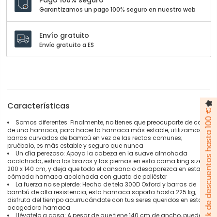
Garantizamos un pago 100% seguro en nuestra web
Envío gratuito
Envío gratuito a ES
Características
Pack de descuentos hasta 100 €
Somos diferentes: Finalmente, no tienes que preocuparte de caer
de una hamaca; para hacer la hamaca más estable, utilizamos
barras curvadas de bambú en vez de las rectas comunes;
pruébalo, es más estable y seguro que nunca
Un día perezoso: Apoya la cabeza en la suave almohada
acolchada, estira los brazos y las piernas en esta cama king size a
200 x 140 cm, y deja que todo el cansancio desaparezca en esta
cómoda hamaca acolchada con guata de poliéster
La fuerza no se pierde: Hecha de tela 300D Oxford y barras de
bambú de alta resistencia, esta hamaca soporta hasta 225 kg;
disfruta del tiempo acurrucándote con tus seres queridos en esta
acogedora hamaca
Llévatelo a casa: A pesar de que tiene 140 cm de ancho, puedes