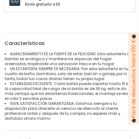
Envío gratuito a ES
Pack de descuentos hasta 100 €
Características
ALMACENAMIENTO ES LA FUENTE DE LA FELICIDAD: Esta estantería de
bambú es ecológica y mantiene los espacios del hogar
ordenados, trayéndote una sensación fresca en tu hogar
UN ESTANTERÍA SIEMPRE ES NECESARIA: Pon esta estantería en tu
cuarto de baño, dormitorio, sala de estar, balcón o garaje, por lo
tanto, todas tus cosas diarias tienen su propio lugar
ESTABILIDAD EXCELENTE: Cada balda puede soportar hasta 15 kg y
la capacidad total de carga de la balda es de 36 kg; esto le da
más ventaja que las estanterías tradicionales; el montaje se realiza
en sólo 3 sencillos pasos
100% SATISFACCIÓN GARANTIZADA: Estamos siempre a tu
disposición para ofrecerte un servicio de atención al cliente
profesional antes y después de tu compra, no esperes más y
disfrútalo ahora mismo