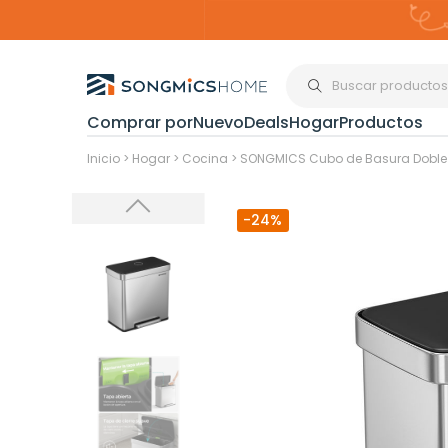
Comprar por
Nuevo
Deals
Hogar
Productos
Organización del
Inicio
>
Hogar
>
Cocina
>
SONGMICS Cubo de Basura Doble de
-24%
Estanterías
Cajas de
Almacenami
Maquillaje y
Joyería