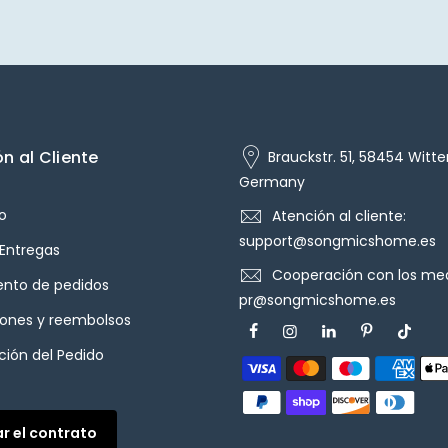
n al Cliente
Brauckstr. 51, 58454 Witte
Germany
o
Atención al cliente:
support@songmicshome.es
 Entregas
Cooperación con los med
ento de pedidos
pr@songmicshome.es
iones y reembolsos
ión del Pedido
ar el contrato