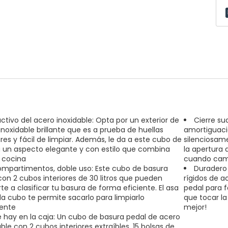
activo del acero inoxidable: Opta por un exterior de
Cierre s
inoxidable brillante que es a prueba de huellas
amortiguació
ares y fácil de limpiar. Además, le da a este cubo de
silenciosame
 un aspecto elegante y con estilo que combina
la apertura 
 cocina
cuando camb
ompartimentos, doble uso: Este cubo de basura
Duradero 
con 2 cubos interiores de 30 litros que pueden
rígidos de 
te a clasificar tu basura de forma eficiente. El asa
pedal para f
a cubo te permite sacarlo para limpiarlo
que tocar la
ente
mejor!
 hay en la caja: Un cubo de basura pedal de acero
ble con 2 cubos interiores extraíbles, 15 bolsas de