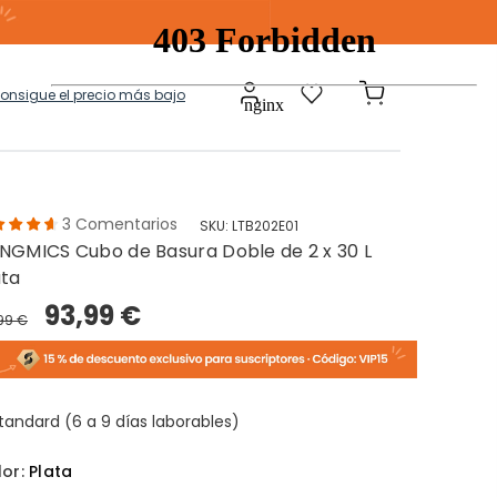
consigue el precio más bajo
3
Comentarios
SKU:
LTB202E01
NGMICS Cubo de Basura Doble de 2 x 30 L
a
Modulares
ata
93,99 €
,99 €
tos Ropa Sucia
Baules Ottoman
tandard (6 a 9 días laborables)
lor:
Plata