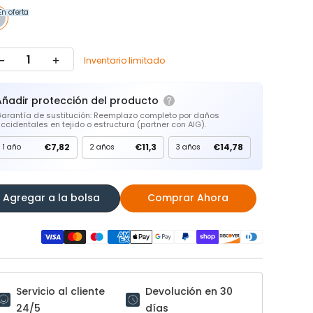
En oferta
Inventario limitado
Añadir protección del producto
arantía de sustitución: Reemplazo completo por daños
ccidentales en tejido o estructura (partner con AIG).
€7,82
€11,3
€14,78
1 año
2 años
3 años
Agregar a la bolsa
Comprar Ahora
Servicio al cliente
Devolución en 30
24/5
días