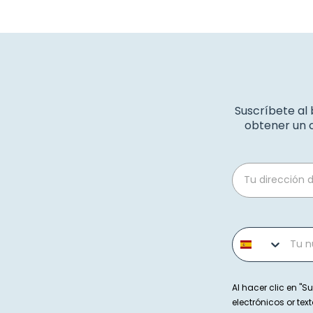
Suscríbete al
obtener un c
Email
Phone number
Al hacer clic en "Su
electrónicos or t