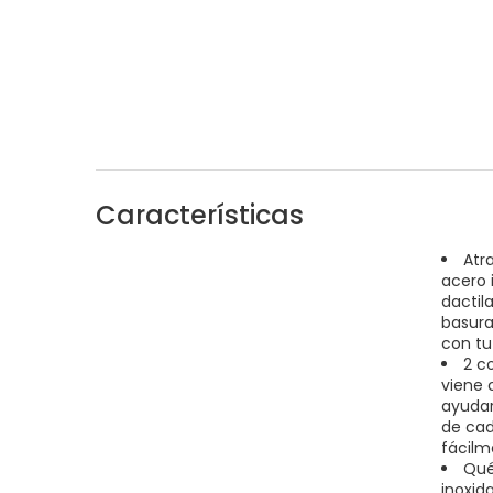
Características
Atr
acero 
dactil
basura
con tu
2 c
viene 
ayudar
de cad
fácilm
Qué
inoxida