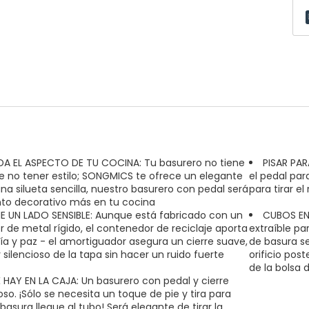
DA EL ASPECTO DE TU COCINA: Tu basurero no tiene
PISAR PAR
e no tener estilo; SONGMICS te ofrece un elegante
el pedal para
una silueta sencilla, nuestro basurero con pedal será
para tirar el 
to decorativo más en tu cocina
NE UN LADO SENSIBLE: Aunque está fabricado con un
CUBOS EN 
or de metal rígido, el contenedor de reciclaje aporta
extraíble pa
a y paz - el amortiguador asegura un cierre suave,
de basura s
 silencioso de la tapa sin hacer un ruido fuerte
orificio post
de la bolsa 
 HAY EN LA CAJA: Un basurero con pedal y cierre
oso. ¡Sólo se necesita un toque de pie y tira para
basura llegue al tubo! Será elegante de tirar la