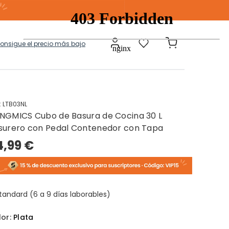
consigue el precio más bajo
:
LTB03NL
NGMICS Cubo de Basura de Cocina 30 L
a
Modulares
surero con Pedal Contenedor con Tapa
4,99 €
tos Ropa Sucia
Baules Ottoman
tandard (6 a 9 días laborables)
lor:
Plata