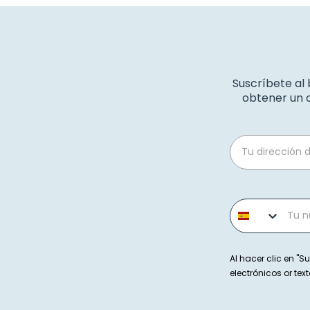
Suscríbete al
obtener un c
Email
Phone number
Al hacer clic en "Su
electrónicos or t