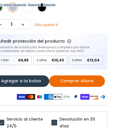
En oferta
Nuevo
En oferta
Nuevo
En oferta
Nuevo
En oferta
Sólo queda 4
Añadir protección del producto
arantía de sustitución: Reemplazo completo por daños
ccidentales en tejido o estructura (partner con AIG).
€6,95
€10,43
€13,04
1 año
2 años
3 años
Agregar a la bolsa
Comprar Ahora
Servicio al cliente
Devolución en 30
24/5
días