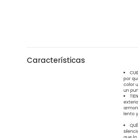
Características
CUI
por qu
color 
un pun
TIE
exteri
armoní
lento y
QUÉ
silenci
que la 