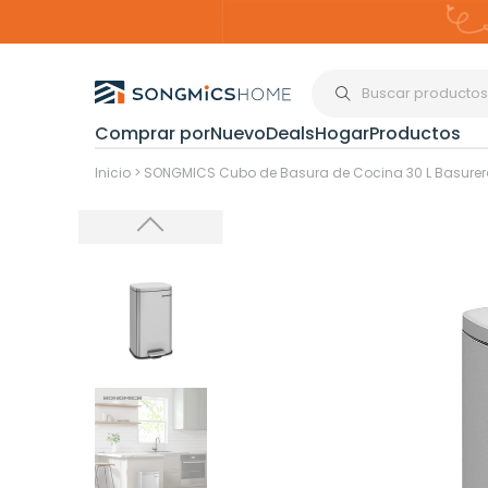
Comprar por
Nuevo
Deals
Hogar
Productos
Organización del
Inicio
>
SONGMICS Cubo de Basura de Cocina 30 L Basurer
Estanterías
Cajas de
Almacenami
Maquillaje y
Joyería