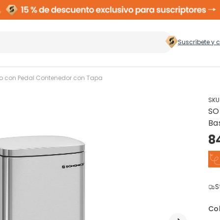
Suscríbete y 
 hogar
>
o con Pedal Contenedor con Tapa
SKU
SO
Zapateros
Rop
Ba
8
Cubos de Basura
Ces
ento
S
Perchas
Co