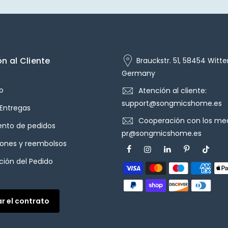
n al Cliente
Brauckstr. 51, 58454 Witte
Germany
o
Atención al cliente:
support@songmicshome.es
 Entregas
Cooperación con los med
ento de pedidos
pr@songmicshome.es
iones y reembolsos
ión del Pedido
ar el contrato