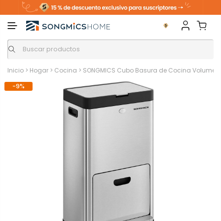
Inicio
>
Hogar
>
Cocina
>
SONGMICS Cubo Basura de Cocina Volumen de 
-9%