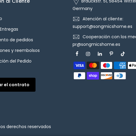
n al Cliente
Brauckstr. 51, 58454 Witte
Germany
o
Atención al cliente:
support@songmicshome.es
 Entregas
Cooperación con los med
ento de pedidos
pr@songmicshome.es
iones y reembolsos
ión del Pedido
ar el contrato
los derechos reservados