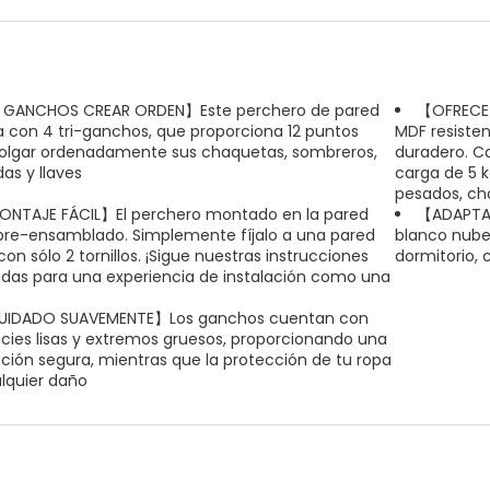
 GANCHOS CREAR ORDEN】Este perchero de pared
【OFRECE 
 con 4 tri-ganchos, que proporciona 12 puntos
MDF resiste
olgar ordenadamente sus chaquetas, sombreros,
duradero. C
as y llaves
carga de 5 k
pesados, ch
NTAJE FÁCIL】El perchero montado en la pared
【ADAPTAB
pre-ensamblado. Simplemente fíjalo a una pared
blanco nube,
con sólo 2 tornillos. ¡Sigue nuestras instrucciones
dormitorio,
adas para una experiencia de instalación como una
IDADO SUAVEMENTE】Los ganchos cuentan con
icies lisas y extremos gruesos, proporcionando una
ción segura, mientras que la protección de tu ropa
lquier daño