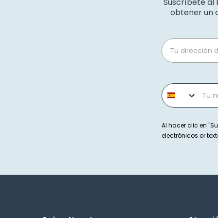
Suscríbete al
obtener un c
Email
Phone number
Al hacer clic en "Su
electrónicos or t