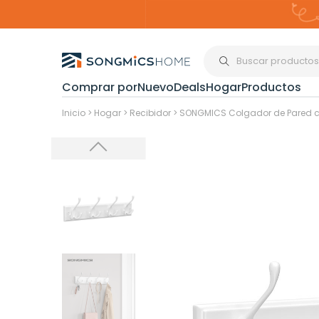
Comprar por
Nuevo
Deals
Hogar
Productos
Organización del
Inicio
>
Hogar
>
Recibidor
>
SONGMICS Colgador de Pared c
Estanterías
Cajas de
Almacenami
Maquillaje y
Joyería