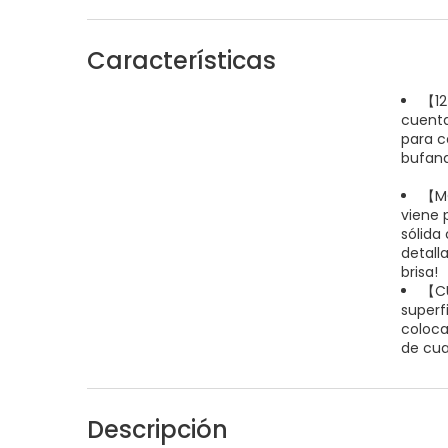
Características
【12
cuenta
para c
bufand
【MO
viene 
sólida 
detall
brisa!
【CU
superf
coloca
de cua
Descripción