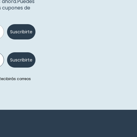
€ ahora.Puedes
os cupones de
Suscribirte
Suscribirte
 Recibirás correos