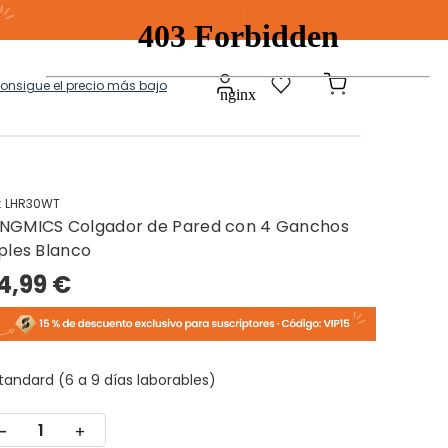
consigue el precio más bajo
:
LHR30WT
NGMICS Colgador de Pared con 4 Ganchos
a
Modulares
iples Blanco
4,99 €
tos Ropa Sucia
Baules Ottoman
tandard (6 a 9 días laborables)