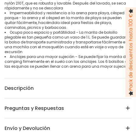
nylón 210T, que es robusta y lavable. Después del lavado, se seca
rápidamente y no se descolora
Impermeabilidad y resistencia a la arena para playa, césped y
Pack de descuentos hasta 100 €
parque - la arena y el césped en la manta de playa se pueden
quitar fácilmente, haciéndolo ideal para fiestas de playa,
caminatas, picnics y barbacoas.
Ocupa poco espacio y portátilidad - La manta de bolsillo
plegable es tan pequeña como un vaso de 1 L. Se puede guardar en
la bolsa de transporte suministrada y transportarse fácilmente en
una mochila con el mosquetón cuando esté en viaje o vaya de
excursión
Anclajes para una mayor sujeción - Se puede fijar la manta de
camping firmemente en el suelo con los anclajes. Los 6 bolsillos de
las esquinas se pueden llenar con arena para una mayor sujeción
Descripción
Preguntas y Respuestas
Envío y Devolución