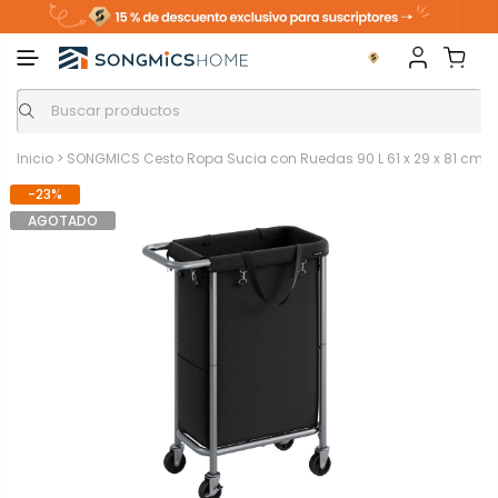
Inicio
>
SONGMICS Cesto Ropa Sucia con Ruedas 90 L 61 x 29 x 81 cm N
-23%
AGOTADO