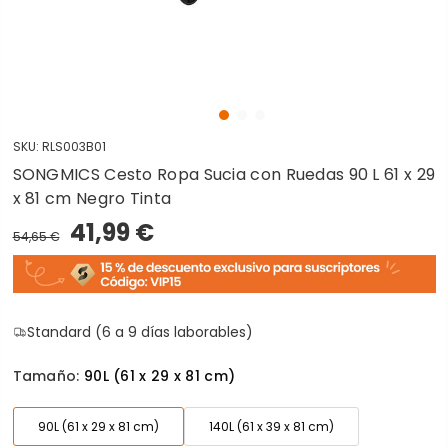
SKU:
RLS003B01
SONGMICS Cesto Ropa Sucia con Ruedas 90 L 61 x 29
x 81 cm Negro Tinta
41,99 €
54,65 €
Standard (6 a 9 días laborables)
Tamaño:
90L (61 x 29 x 81 cm)
90L (61 x 29 x 81 cm)
140L (61 x 39 x 81 cm)