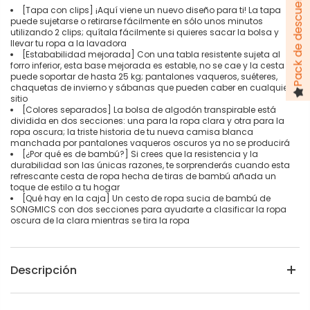
[Tapa con clips] ¡Aquí viene un nuevo diseño para ti! La tapa
puede sujetarse o retirarse fácilmente en sólo unos minutos
utilizando 2 clips; quítala fácilmente si quieres sacar la bolsa y
llevar tu ropa a la lavadora
[Estababilidad mejorada] Con una tabla resistente sujeta al
forro inferior, esta base mejorada es estable, no se cae y la cesta
puede soportar de hasta 25 kg; pantalones vaqueros, suéteres,
chaquetas de invierno y sábanas que pueden caber en cualquier
sitio
[Colores separados] La bolsa de algodón transpirable está
dividida en dos secciones: una para la ropa clara y otra para la
ropa oscura; la triste historia de tu nueva camisa blanca
manchada por pantalones vaqueros oscuros ya no se producirá
[¿Por qué es de bambú?] Si crees que la resistencia y la
durabilidad son las únicas razones, te sorprenderás cuando esta
refrescante cesta de ropa hecha de tiras de bambú añada un
toque de estilo a tu hogar
[Qué hay en la caja] Un cesto de ropa sucia de bambú de
SONGMICS con dos secciones para ayudarte a clasificar la ropa
oscura de la clara mientras se tira la ropa
Descripción