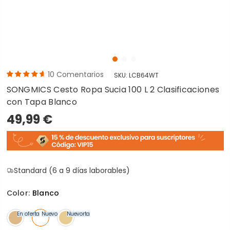
10
Comentarios
SKU:
LCB64WT
SONGMICS Cesto Ropa Sucia 100 L 2 Clasificaciones
con Tapa Blanco
49,99 €
Standard (6 a 9 días laborables)
Color:
Blanco
En oferta
Nuevo
Nuevo
En oferta