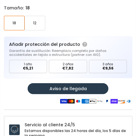
Tamaño:
18
18
12
Añadir protección del producto
Garantía de sustitución: Reemplazo completo por daños
accidentales en tejido o estructura (partner con AIG).
1 año
2 años
3 años
€5,21
€7,82
€9,56
Aviso de llegada
Servicio al cliente 24/5
Estamos disponibles las 24 horas del día, los 5 días de
la semana