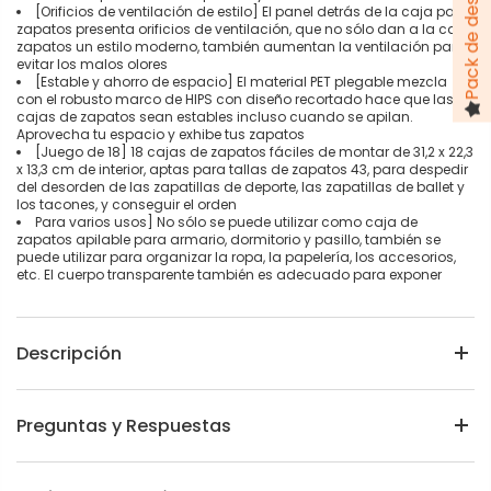
[Orificios de ventilación de estilo] El panel detrás de la caja para
zapatos presenta orificios de ventilación, que no sólo dan a la caja
zapatos un estilo moderno, también aumentan la ventilación para
evitar los malos olores
[Estable y ahorro de espacio] El material PET plegable mezcla
con el robusto marco de HIPS con diseño recortado hace que las
cajas de zapatos sean estables incluso cuando se apilan.
Aprovecha tu espacio y exhibe tus zapatos
[Juego de 18] 18 cajas de zapatos fáciles de montar de 31,2 x 22,3
x 13,3 cm de interior, aptas para tallas de zapatos 43, para despedir
del desorden de las zapatillas de deporte, las zapatillas de ballet y
los tacones, y conseguir el orden
Para varios usos] No sólo se puede utilizar como caja de
zapatos apilable para armario, dormitorio y pasillo, también se
puede utilizar para organizar la ropa, la papelería, los accesorios,
etc. El cuerpo transparente también es adecuado para exponer
Descripción
Preguntas y Respuestas