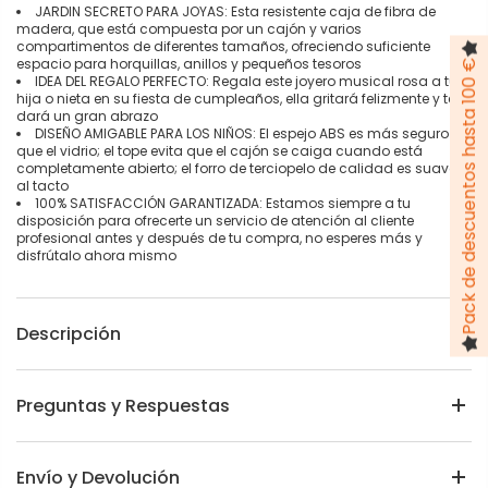
JARDIN SECRETO PARA JOYAS: Esta resistente caja de fibra de
madera, que está compuesta por un cajón y varios
compartimentos de diferentes tamaños, ofreciendo suficiente
espacio para horquillas, anillos y pequeños tesoros
Pack de descuentos hasta 100 €
IDEA DEL REGALO PERFECTO: Regala este joyero musical rosa a tu
hija o nieta en su fiesta de cumpleaños, ella gritará felizmente y te
dará un gran abrazo
DISEÑO AMIGABLE PARA LOS NIÑOS: El espejo ABS es más seguro
que el vidrio; el tope evita que el cajón se caiga cuando está
completamente abierto; el forro de terciopelo de calidad es suave
al tacto
100% SATISFACCIÓN GARANTIZADA: Estamos siempre a tu
disposición para ofrecerte un servicio de atención al cliente
profesional antes y después de tu compra, no esperes más y
disfrútalo ahora mismo
Descripción
Preguntas y Respuestas
Envío y Devolución