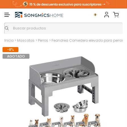
Inicio
>
Mascotas
>
Perros
>
Feandrea Comedero elevado para perros c
-8%
AGOTADO