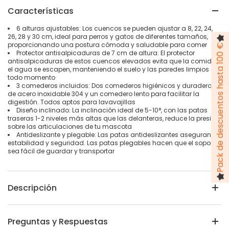
Características
6 alturas ajustables: Los cuencos se pueden ajustar a 8, 22, 24,
26, 28 y 30 cm, ideal para perros y gatos de diferentes tamaños,
proporcionando una postura cómoda y saludable para comer
Pack de descuentos hasta 100 €
Protector antisalpicaduras de 7 cm de altura: El protector
antisalpicaduras de estos cuencos elevados evita que la comida y
el agua se escapen, manteniendo el suelo y las paredes limpios en
todo momento
3 comederos incluidos: Dos comederos higiénicos y duraderos
de acero inoxidable 304 y un comedero lento para facilitar la
digestión. Todos aptos para lavavajillas
Diseño inclinado: La inclinación ideal de 5-10°, con las patas
traseras 1-2 niveles más altas que las delanteras, reduce la presión
sobre las articulaciones de tu mascota
Antideslizante y plegable: Las patas antideslizantes aseguran
estabilidad y seguridad. Las patas plegables hacen que el soporte
sea fácil de guardar y transportar
Descripción
Preguntas y Respuestas