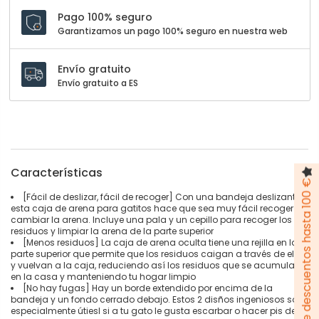
Pago 100% seguro
Garantizamos un pago 100% seguro en nuestra web
Envío gratuito
Envío gratuito a ES
Características
Pack de descuentos hasta 100 €
[Fácil de deslizar, fácil de recoger] Con una bandeja deslizante,
esta caja de arena para gatitos hace que sea muy fácil recoger o
cambiar la arena. Incluye una pala y un cepillo para recoger los
residuos y limpiar la arena de la parte superior
[Menos residuos] La caja de arena oculta tiene una rejilla en la
parte superior que permite que los residuos caigan a través de ella
y vuelvan a la caja, reduciendo así los residuos que se acumulan
en la casa y manteniendo tu hogar limpio
[No hay fugas] Hay un borde extendido por encima de la
bandeja y un fondo cerrado debajo. Estos 2 disños ingeniosos son
especialmente útiesl si a tu gato le gusta escarbar o hacer pis de