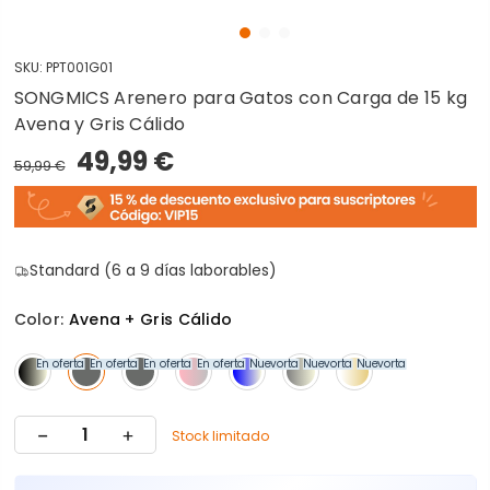
SKU:
PPT001G01
SONGMICS Arenero para Gatos con Carga de 15 kg
Avena y Gris Cálido
49,99 €
59,99 €
Standard (6 a 9 días laborables)
Color:
Avena + Gris Cálido
En oferta
En oferta
En oferta
En oferta
Nuevo
En oferta
Nuevo
En oferta
Nuevo
En oferta
Stock limitado