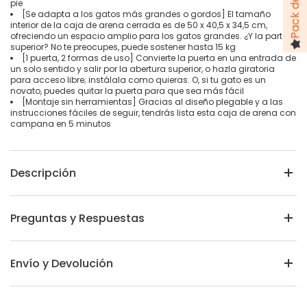
pie
[Se adapta a los gatos más grandes o gordos] El tamaño
interior de la caja de arena cerrada es de 50 x 40,5 x 34,5 cm,
ofreciendo un espacio amplio para los gatos grandes. ¿Y la parte
superior? No te preocupes, puede sostener hasta 15 kg
[1 puerta, 2 formas de uso] Convierte la puerta en una entrada de
un solo sentido y salir por la abertura superior, o hazla giratoria
para acceso libre; instálala como quieras. O, si tu gato es un
novato, puedes quitar la puerta para que sea más fácil
[Montaje sin herramientas] Gracias al diseño plegable y a las
instrucciones fáciles de seguir, tendrás lista esta caja de arena con
campana en 5 minutos
Descripción
Preguntas y Respuestas
Envío y Devolución