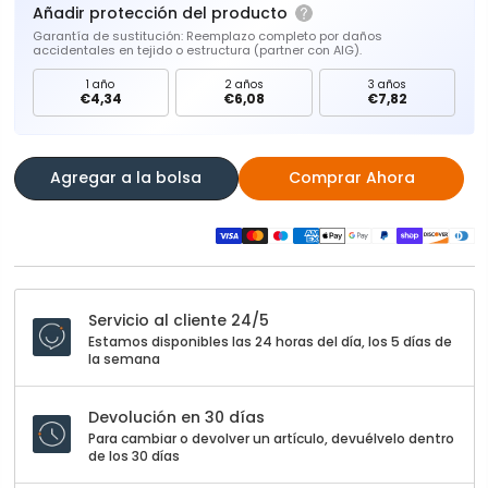
Añadir protección del producto
Garantía de sustitución: Reemplazo completo por daños
accidentales en tejido o estructura (partner con AIG).
1 año
2 años
3 años
€4,34
€6,08
€7,82
Agregar a la bolsa
Comprar Ahora
Servicio al cliente 24/5
Estamos disponibles las 24 horas del día, los 5 días de
la semana
Devolución en 30 días
Para cambiar o devolver un artículo, devuélvelo dentro
de los 30 días