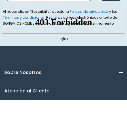
Al hacer clic en "Suscribirte", acepta la
Política de privacidad
y los
Términos y condiciones
. Recibirás correos electrónicos or texto de
SONGMICS HOME y podrás darte de baja en cualquier momento.
Sobre Nosotros
Atención al Cliente
Brauckstr. 51, 58454 Witten, Germany
Atención al cliente: support@songmicshome.es