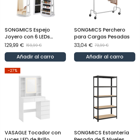
SONGMICS Espejo
SONGMICS Perchero
Joyero con 6 LEDs
para Cargas Pesadas
Armario de Joyas
129,99 €
33,04 €
159,99 €
73,99 €
Organizador de Joyería
Añadir al carro
Añadir al carro
Giratorio
-27%
VASAGLE Tocador con
SONGMICS Estantería
Luces LED de Brillo
Pesada de 5 Niveles