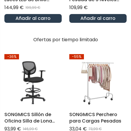
Ajustable Blanco Nube
Estantería de Acero
144,99 €
109,99 €
199,99 €
Negro
Añadir al carro
Añadir al carro
Ofertas por tiempo limitado
-36%
-55%
SONGMICS Sillón de
SONGMICS Perchero
Oficina Silla de Lona
para Cargas Pesadas
Taburete con
93,99 €
33,04 €
146,99 €
73,99 €