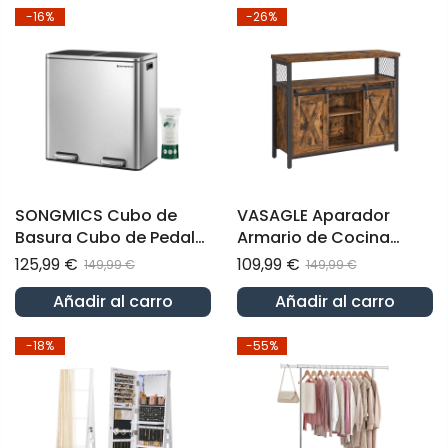
-16%
-26%
SONGMICS Cubo de
VASAGLE Aparador
Basura Cubo de Pedal
Armario de Cocina
con Doble
Armario de
125,99 €
109,99 €
149,99 €
149,99 €
Compartimento de 2 x
Almacenamiento con 2
Añadir al carro
Añadir al carro
30 L Plata y Negro
Puertas Correderas
-18%
-55%