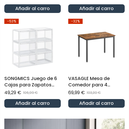
reposapiés Silla para
Añadir al carro
Añadir al carro
Oficina
-53%
-32%
SONGMICS Juego de 6
VASAGLE Mesa de
Cajas para Zapatos
Comedor para 4
Cajas Apilables de
Personas Rústico
49,29 €
69,99 €
106,99 €
103,30 €
Plástico Transparente
Marrón y Negro
Añadir al carro
Añadir al carro