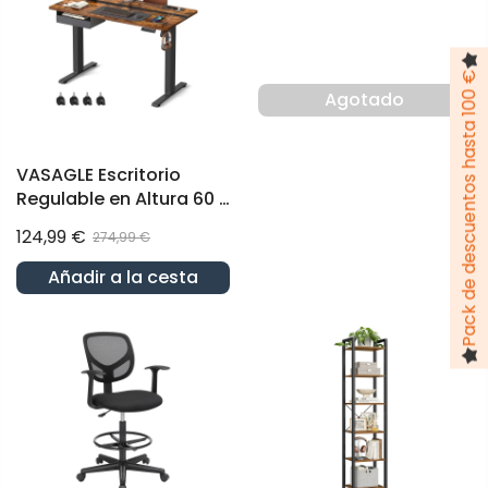
Pack de descuentos hasta 100 €
Agotado
VASAGLE Escritorio
Regulable en Altura 60 x
120 cm Marrón Rústico y
124,99 €
274,99 €
Negro
Añadir a la cesta