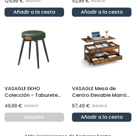
125,99 €
52,99 €
149,99 €
80,50 €
Compartimento de 2 x
Mesa de Salón Mesa de
30 L Plata y Negro
Café
Añadir a la cesta
Añadir a la cesta
VASAGLE EKHO
VASAGLE Mesa de
Colección - Taburete
Centro Elevable Marrón
de Comedor
Rústico y Negro Tinta
49,99 €
97,49 €
59,99 €
154,99 €
Esaurito
Añadir a la cesta