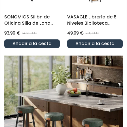
SONGMICS Sillón de
VASAGLE Librería de 6
Oficina Silla de Lona
Niveles Biblioteca
Taburete con
Estantería para Oficina
93,99 €
49,99 €
146,99 €
78,99 €
reposapiés Silla para
30 x 40 x 187,5 cm
Oficina
Añadir a la cesta
Añadir a la cesta