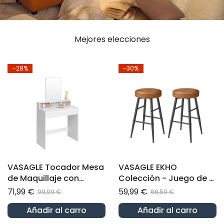
Mejores elecciones
-28%
-30%
VASAGLE Tocador Mesa
VASAGLE EKHO
de Maquillaje con
Colección - Juego de 2
Espejo Grande Estilo
Taburetes de Bar
71,99 €
59,99 €
99,99 €
86,50 €
Moderno Blanco
Taburetes de Cocina
Añadir al carro
Añadir al carro
de Desayuno