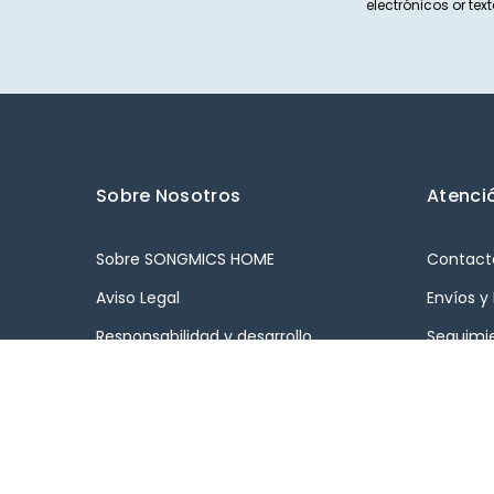
electrónicos or t
Sobre Nosotros
Atenció
Sobre SONGMICS HOME
Contact
Aviso Legal
Envíos y
Responsabilidad y desarrollo
Seguimi
sostenible
Devoluc
Cooperación empresarial
Cancelac
Declaración
FAQs