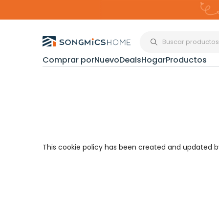
Comprar por
Nuevo
Deals
Hogar
Productos
Organización del
Estanterías
Cajas de
This cookie policy has been created and updated 
Almacenami
Maquillaje y
Joyería