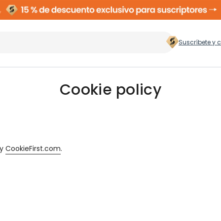
Suscríbete y 
 hogar
>
Cookie policy
Zapateros
Rop
by
CookieFirst.com
.
Cubos de Basura
Ces
ento
Perchas