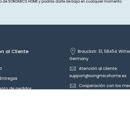
exto de SONGMICS HOME y podrás darte de baja en cualquier momento.
n al Cliente
Brauckstr. 51, 58454 Witte
Germany
o
Atención al cliente:
support@songmicshome.es
 Entregas
Cooperación con los med
ento de pedidos
pr@songmicshome.es
iones y reembolsos
ión del Pedido