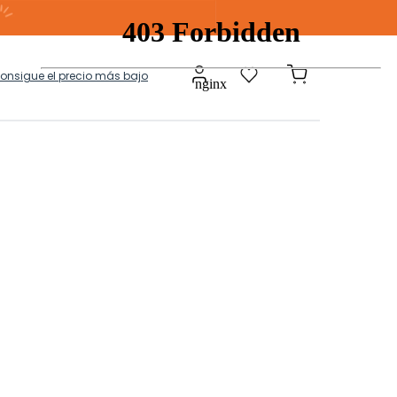
consigue el precio más bajo
a
Modulares
tos Ropa Sucia
Baules Ottoman